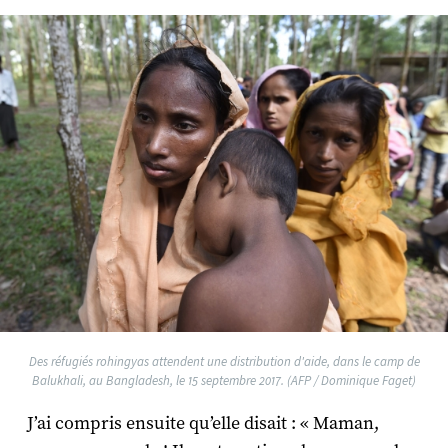
Des réfugiés rohingyas attendent une distribution d'aide, dans le camp de
Balukhali, au Bangladesh, le 15 septembre 2017. (AFP / Dominique Faget)
J’ai compris ensuite qu’elle disait : « Maman,