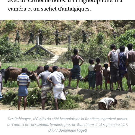
avec un carnet de notes, un magnétophone, ma
caméra et un sachet d’antalgiques.
Des Rohingyas, réfugiés du côté bengalais de la frontière, regardent passer
de l'autre côté des soldats birmans, près de Gumdhum, le 16 septembre 2017.
(AFP / Dominique Faget)