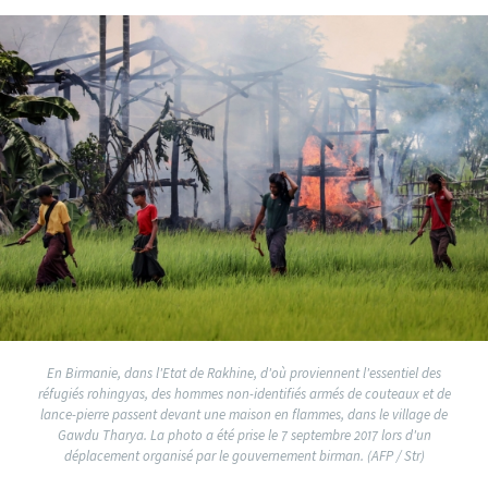
En Birmanie, dans l'Etat de Rakhine, d'où proviennent l'essentiel des
réfugiés rohingyas, des hommes non-identifiés armés de couteaux et de
lance-pierre passent devant une maison en flammes, dans le village de
Gawdu Tharya. La photo a été prise le 7 septembre 2017 lors d'un
déplacement organisé par le gouvernement birman. (AFP / Str)