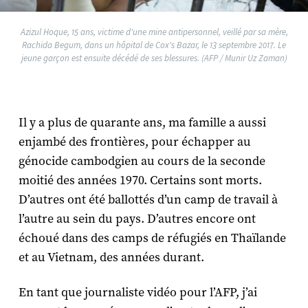
Azizul Hoque, 15 ans, victime d'une mine antipersonnel, veillé par sa mère,
Rachida Begum, dans un hôpital de Cox's Bazar, le 13 septembre 2017. Le
jeune garçon est ensuite décédé de ses blessures. (AFP / Munir Uz Zaman)
Il y a plus de quarante ans, ma famille a aussi
enjambé des frontières, pour échapper au
génocide cambodgien au cours de la seconde
moitié des années 1970. Certains sont morts.
D’autres ont été ballottés d’un camp de travail à
l’autre au sein du pays. D’autres encore ont
échoué dans des camps de réfugiés en Thaïlande
et au Vietnam, des années durant.
En tant que journaliste vidéo pour l’AFP, j’ai