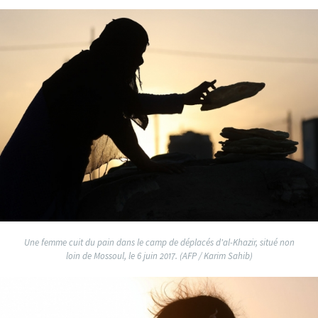
Une femme cuit du pain dans le camp de déplacés d'al-Khazir, situé non
loin de Mossoul, le 6 juin 2017. (AFP / Karim Sahib)