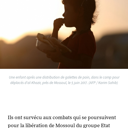
Une enfant après une distribution de galettes de pain, dans le camp pour
déplacés d'al-Khazir, près de Mossoul, le 5 juin 2017. (AFP / Karim Sahib)
Ils ont survécu aux combats qui se poursuivent
pour la libération de Mossoul du groupe Etat