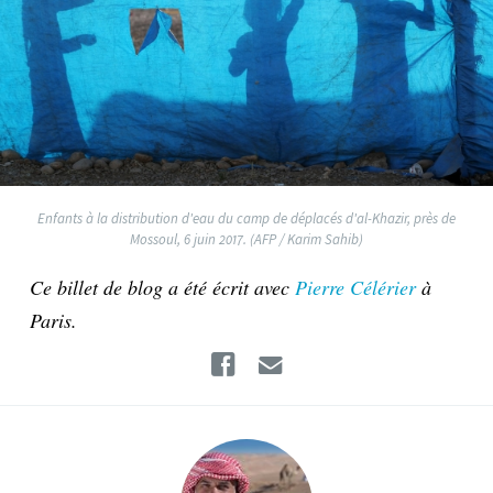
Enfants à la distribution d'eau du camp de déplacés d'al-Khazir, près de
Mossoul, 6 juin 2017. (AFP / Karim Sahib)
Ce billet de blog a été écrit avec
Pierre Célérier
à
Paris.
Facebook
Email