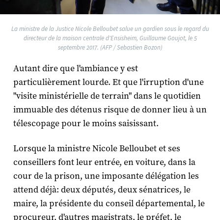
La ministre de la Justice Nicole Belloubet salue un gardien sous le regard du
directeur de la maison centrale d'Ensisheim, Guillaume Goujot, le 5
septembre 2017. (AFP / Sebastien Bozon)
Autant dire que l'ambiance y est
particulièrement lourde. Et que l'irruption d'une
"visite ministérielle de terrain" dans le quotidien
immuable des détenus risque de donner lieu à un
télescopage pour le moins saisissant.
Lorsque la ministre Nicole Belloubet et ses
conseillers font leur entrée, en voiture, dans la
cour de la prison, une imposante délégation les
attend déjà: deux députés, deux sénatrices, le
maire, la présidente du conseil départemental, le
procureur, d'autres magistrats, le préfet, le