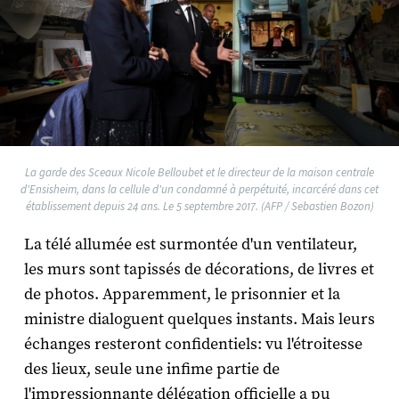
La garde des Sceaux Nicole Belloubet et le directeur de la maison centrale
d'Ensisheim, dans la cellule d'un condamné à perpétuité, incarcéré dans cet
établissement depuis 24 ans. Le 5 septembre 2017. (AFP / Sebastien Bozon)
La télé allumée est surmontée d'un ventilateur,
les murs sont tapissés de décorations, de livres et
de photos. Apparemment, le prisonnier et la
ministre dialoguent quelques instants. Mais leurs
échanges resteront confidentiels: vu l'étroitesse
des lieux, seule une infime partie de
l'impressionnante délégation officielle a pu