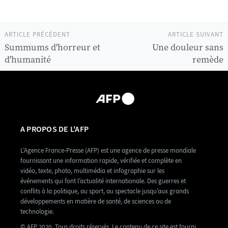
ARTICLE PRÉCÉDENT
ARTICLE SUIVANT
Summums d'horreur et
Une douleur sans
d'humanité
remède
A PROPOS DE L'AFP
L’Agence France-Presse (AFP) est une agence de presse mondiale
fournissant une information rapide, vérifiée et complète en
vidéo, texte, photo, multimédia et infographie sur les
événements qui font l’actualité internationale. Des guerres et
conflits à la politique, au sport, au spectacle jusqu’aux grands
développements en matière de santé, de sciences ou de
technologie.
© AFP 2020. Tous droits réservés. Le contenu de ce site est fourni