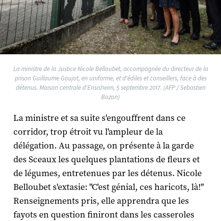
La ministre de la Justice Nicole Belloubet, accompagnée du directeur de la
prison Guillaume Goujot, en uniforme, et d'édiles et conseillers, face à des
détenus. Maison centrale d'Ensisheim, 5 septembre 2017. (AFP / Sebastien
Bozon)
La ministre et sa suite s'engouffrent dans ce
corridor, trop étroit vu l'ampleur de la
délégation. Au passage, on présente à la garde
des Sceaux les quelques plantations de fleurs et
de légumes, entretenues par les détenus. Nicole
Belloubet s'extasie: "C'est génial, ces haricots, là!"
Renseignements pris, elle apprendra que les
fayots en question finiront dans les casseroles