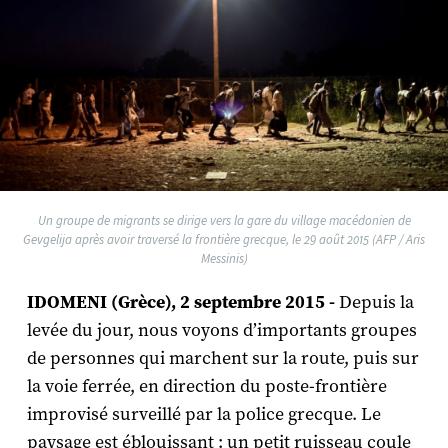
Un groupe de migrants se dirige vers la gare du village macédonien de
Gevgelija après avoir traversé la frontière grecque, le 29 août 2015 (AFP / Aris
Messinis)
IDOMENI (Grèce), 2 septembre 2015 -
Depuis la
levée du jour, nous voyons d’importants groupes
de personnes qui marchent sur la route, puis sur
la voie ferrée, en direction du poste-frontière
improvisé surveillé par la police grecque. Le
paysage est éblouissant : un petit ruisseau coule