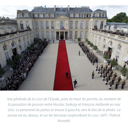
Vue générale de la cour de l'Elysée, prise du haut du porche, au moment de
la passation de pouvoir entre Nicolas Sarkozy et François Hollande en mai
2012. Le personnel du palais se trouve à gauche, vers le bas de la photo. La
presse est au dessus, et sur les terrasses surplombant la cour. (AFP / Patrick
Kovarik)