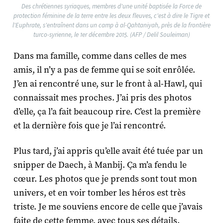
Des chrétiennes syriaques, membres d'une unité baptisée la Force de
protection féminine de la terre entre les deux fleuves, c'est à dire le Tigre et
l'Euphrate, s'entraînent dans un camp à al-Qahtaniyah, près de la frontière
turco-syrienne, le 1er décembre 2015. (AFP / Delil Souleiman)
Dans ma famille, comme dans celles de mes
amis, il n’y a pas de femme qui se soit enrôlée.
J’en ai rencontré une, sur le front à al-Hawl, qui
connaissait mes proches. J’ai pris des photos
d’elle, ça l’a fait beaucoup rire. C’est la première
et la dernière fois que je l’ai rencontré.
Plus tard, j’ai appris qu’elle avait été tuée par un
snipper de Daech, à Manbij. Ça m’a fendu le
cœur. Les photos que je prends sont tout mon
univers, et en voir tomber les héros est très
triste. Je me souviens encore de celle que j’avais
faite de cette femme, avec tous ses détails.