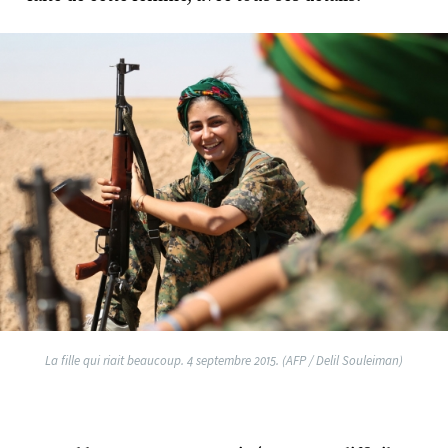
La fille qui riait beaucoup. 4 septembre 2015. (AFP / Delil Souleiman)