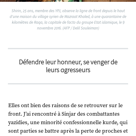
Shirin, 25 ans, membre des YPJ, observe la ligne de front depuis le haut
d'une maison du village syrien de Mazraat Khaled, à une quarantaine de
kilomètres de Raqa, la capitale de facto du groupe Etat islamique, le 9
novembre 2016. (AFP / Delil Souleiman)
Défendre leur honneur, se venger de
leurs agresseurs
Elles ont bien des raisons de se retrouver sur le
front. J’ai rencontré à Sinjar des combattantes
yazidies, une minorité confessionnelle kurde, qui
sont parties se battre après la perte de proches et