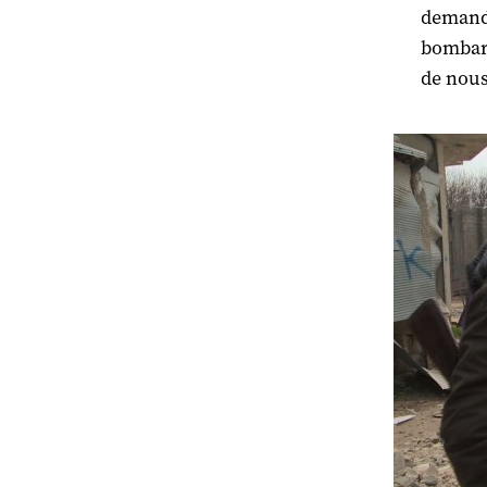
demande
bombard
de nou