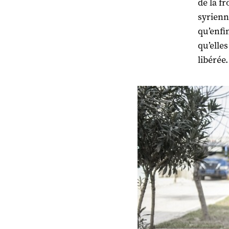
de la fr
syrienn
qu’enfi
qu’elle
libérée.