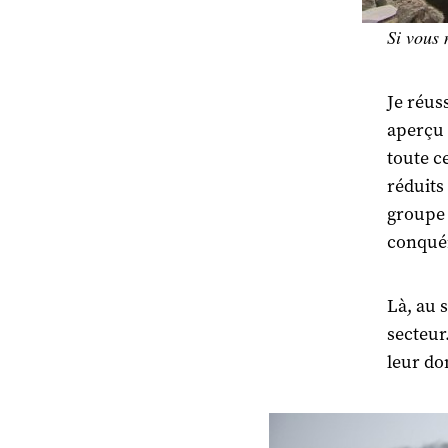
Si vous 
Je réus
aperçu s
toute c
réduits 
groupe 
conquér
Là, au 
secteur
leur do