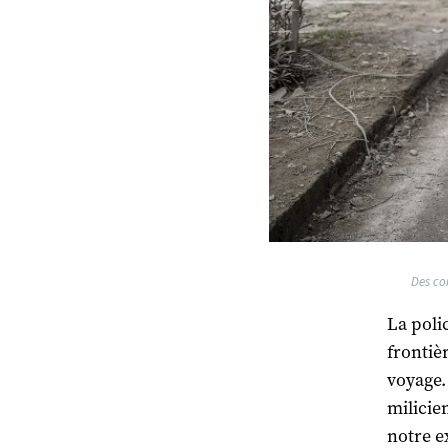
Des com
La poli
frontiè
voyage.
milicie
notre e