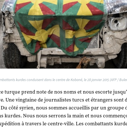
battants kurdes conduisent dans le centre de Kobané, le 28 janvier 2015 (AFP / Bulen
ce turque prend note de nos noms et nous escorte jusqu’
re. Une vingtaine de journalistes turcs et étrangers sont 
 Du côté syrien, nous sommes accueillis par un groupe 
ns kurdes. Nous nous serrons la main et nous commenç
xpédition à travers le centre-ville. Les combattants kurd