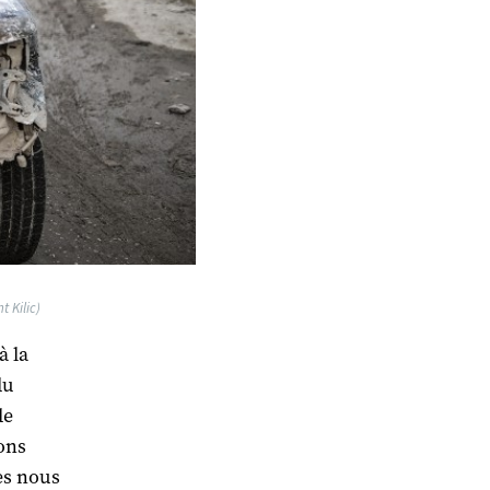
t Kilic)
à la
du
de
ons
es nous