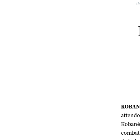
Un
KOBANÉ 
attendo
Kobané 
combats