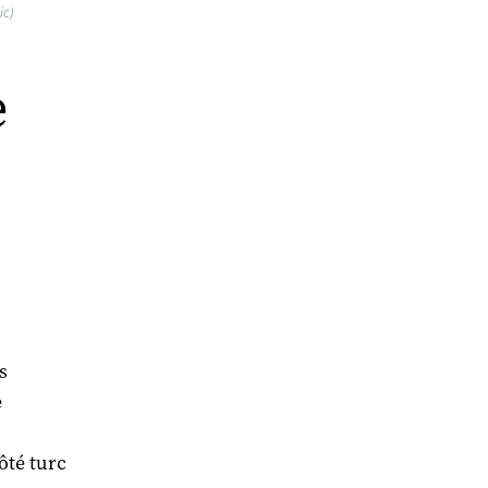
ic)
e
s
e
ôté turc