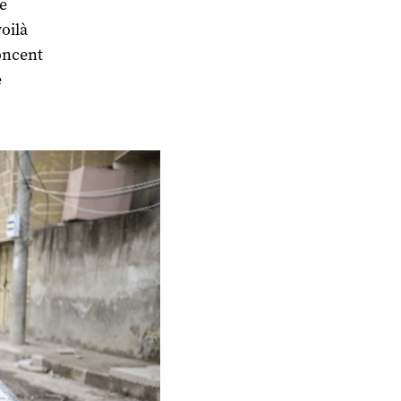
le
oilà
noncent
é