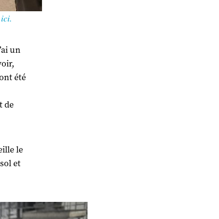
ici.
’ai un
oir,
ont été
t de
lle le
sol et