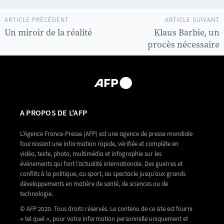
ARTICLE PRÉCÉDENT
ARTICLE SUIVANT
Un miroir de la réalité
Klaus Barbie, un
procès nécessaire
A PROPOS DE L'AFP
L’Agence France-Presse (AFP) est une agence de presse mondiale
fournissant une information rapide, vérifiée et complète en
vidéo, texte, photo, multimédia et infographie sur les
événements qui font l’actualité internationale. Des guerres et
conflits à la politique, au sport, au spectacle jusqu’aux grands
développements en matière de santé, de sciences ou de
technologie.
© AFP 2020. Tous droits réservés. Le contenu de ce site est fourni
« tel quel », pour votre information personnelle uniquement et