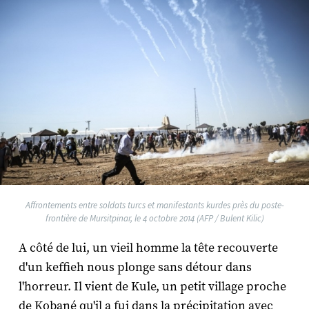
Affrontements entre soldats turcs et manifestants kurdes près du poste-
frontière de Mursitpinar, le 4 octobre 2014 (AFP / Bulent Kilic)
A côté de lui, un vieil homme la tête recouverte
d'un keffieh nous plonge sans détour dans
l'horreur. Il vient de Kule, un petit village proche
de Kobané qu'il a fui dans la précipitation avec