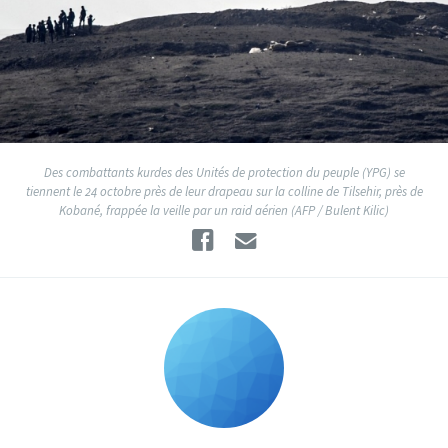
Des combattants kurdes des Unités de protection du peuple (YPG) se
tiennent le 24 octobre près de leur drapeau sur la colline de Tilsehir, près de
Kobané, frappée la veille par un raid aérien (AFP / Bulent Kilic)
Facebook
Email