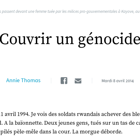
 passent devant une femme tuée par les milices pro-gouvernementales à Kayove, au 
Couvrir un génocid
Facebook
Email
Annie Thomas
Mardi
8 avril 2014
11 avril 1994. Je vois des soldats rwandais achever des ble
al. A la baïonnette. Deux jeunes gens, tués sur un tas de 
pilés pèle-mêle dans la cour. La morgue déborde.