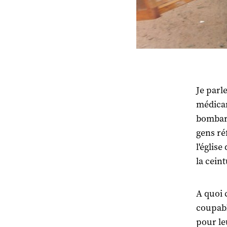
Je parl
médicam
bombar
gens ré
l'église
la ceint
A quoi 
coupable
pour le