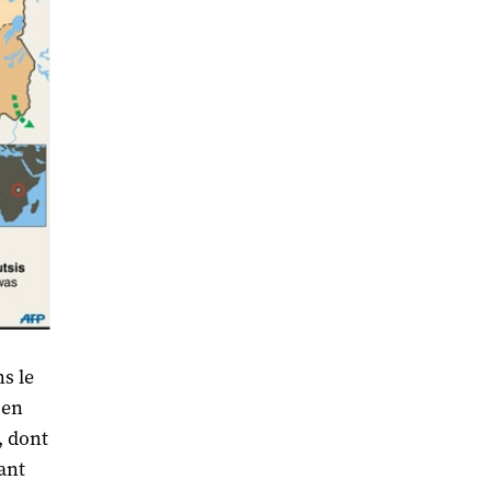
s le
 en
, dont
ant