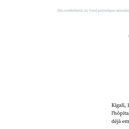
Des combattants du Front patriotique rwandais
Kigali, 
l'hôpit
déjà em