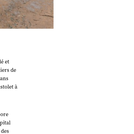
é et
iers de
dans
stolet à
core
pital
 des