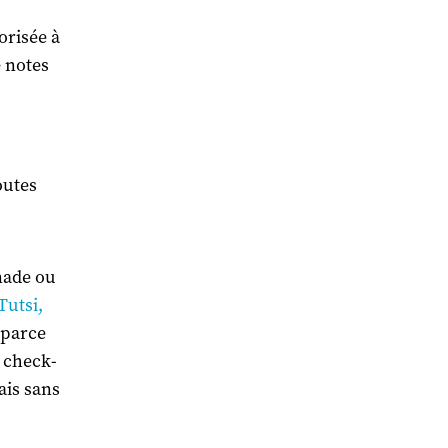
torisée à
e notes
outes
nade ou
Tutsi,
, parce
n check-
ais sans