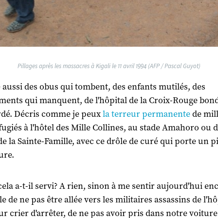
Pillages après les massacres à Kigali le 11 avril 1994 (AFP / Pascal Guyot)
e aussi des obus qui tombent, des enfants mutilés, des
ents qui manquent, de l'hôpital de la Croix-Rouge bond
dé. Décris comme je peux
la terreur permanente
de mill
fugiés à l'hôtel des Mille Collines, au stade Amahoro ou 
 de la Sainte-Famille, avec ce drôle de curé qui porte un pi
ure.
cela a-t-il servi? A rien, sinon à me sentir aujourd'hui en
 de ne pas être allée vers les militaires assassins de l'hô
ur crier d'arrêter, de ne pas avoir pris dans notre voiture