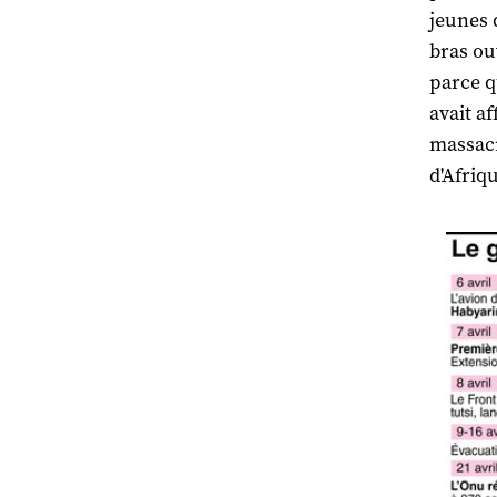
jeunes 
bras ou
parce qu
avait a
massacr
d'Afriqu