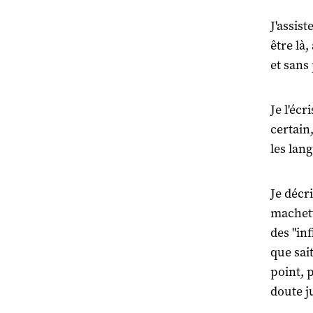
J'assist
être là
et sans
Je l'éc
certain
les lang
Je décr
machett
des "inf
que sai
point, 
doute ju