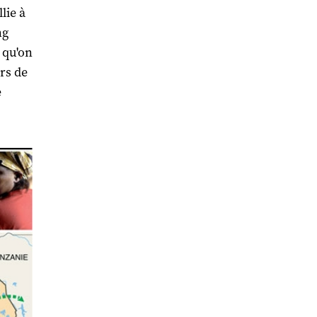
lie à
ng
t qu'on
rs de
e