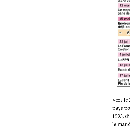
Vers le
pays po
1993, d
le mand