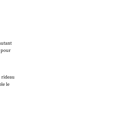
autant
n pour
e rideau
le le