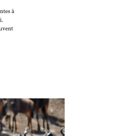
ntes à
i.
ouvent