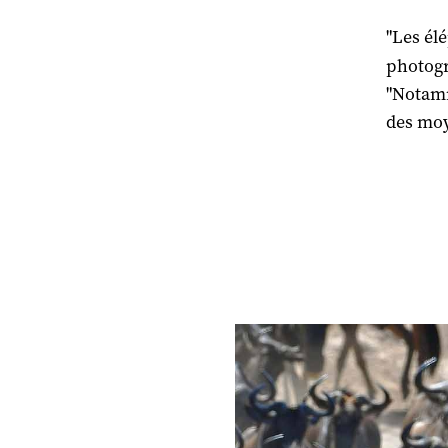
"Les él
photogr
"Notamm
des moy