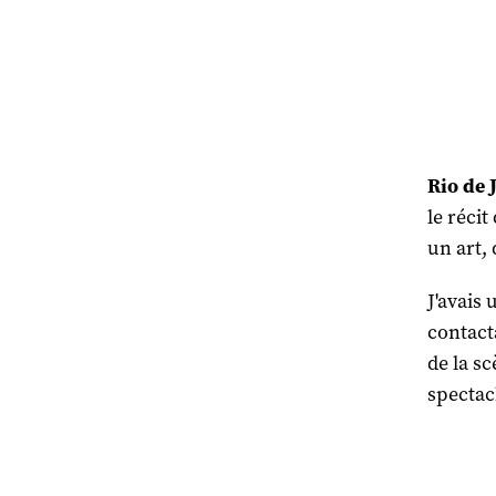
Rio de 
le réci
un art, 
J'avais 
contact
de la s
spectacl