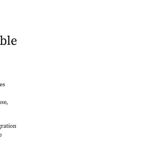
ble
les
sse,
gration
e