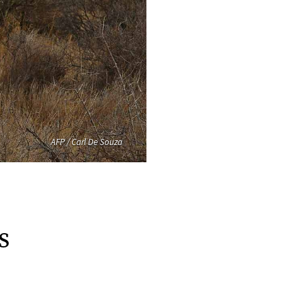
AFP / Carl De Souza
s