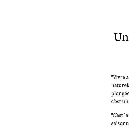
Un
"Vivre a
naturel
plongée
c’est u
"C’est l
saisonn