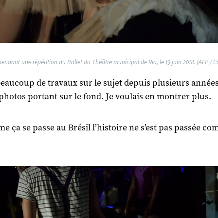
pendant une répétition du Ballet du Théâtre municipal de Rio, le 19 juin 2018. (AFP / 
 beaucoup de travaux sur le sujet depuis plusieurs année
photos portant sur le fond. Je voulais en montrer plus.
e ça se passe au Brésil l’histoire ne s’est pas passée c