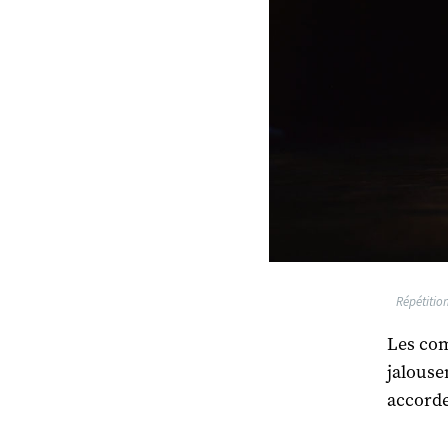
Répétition
Les com
jalousem
accorde