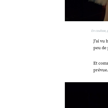
En coulisse, 
J’ai vu
peu de 
Et comm
prévue.