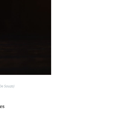
 De Souza)
les