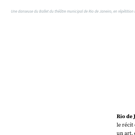
Une danseuse du Ballet du théâtre municipal de Rio de Janeiro, en répétition l
Rio de 
le réci
un art, 