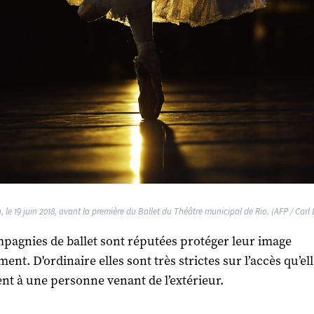
, le 19 juin 2018, avant la première du Ballet du Théâtre municipal de Rio. (AFP / Carl
pagnies de ballet sont réputées protéger leur image
ent. D'ordinaire elles sont très strictes sur l’accès qu’el
nt à une personne venant de l’extérieur.