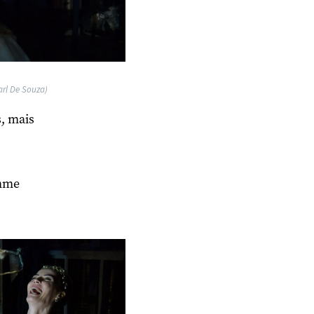
Carl De Souza)
s, mais
omme