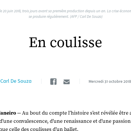
e 20 juin 2018, trois jours avant sa première production depuis un an. La crise écon
se produire régulièrement. (AFP / Carl De Souza)
En coulisse
Facebook
Email
Carl De Souza
Mercredi
31 octobre 2018
Janeiro --
Au bout du compte l’histoire s’est révélée être
t d’une convalescence, d’une renaissance et d’une passio
que celle des coulisses d’un ballet.