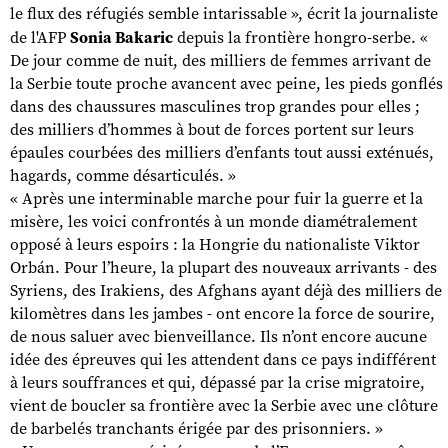
le flux des réfugiés semble intarissable », écrit la journaliste
de l'AFP
Sonia Bakaric
depuis la frontière hongro-serbe. «
De jour comme de nuit, des milliers de femmes arrivant de
la Serbie toute proche avancent avec peine, les pieds gonflés
dans des chaussures masculines trop grandes pour elles ;
des milliers d’hommes à bout de forces portent sur leurs
épaules courbées des milliers d’enfants tout aussi exténués,
hagards, comme désarticulés. »
« Après une interminable marche pour fuir la guerre et la
misère, les voici confrontés à un monde diamétralement
opposé à leurs espoirs : la Hongrie du nationaliste Viktor
Orbán. Pour l’heure, la plupart des nouveaux arrivants - des
Syriens, des Irakiens, des Afghans ayant déjà des milliers de
kilomètres dans les jambes - ont encore la force de sourire,
de nous saluer avec bienveillance. Ils n’ont encore aucune
idée des épreuves qui les attendent dans ce pays indifférent
à leurs souffrances et qui, dépassé par la crise migratoire,
vient de boucler sa frontière avec la Serbie avec une clôture
de barbelés tranchants érigée par des prisonniers. »