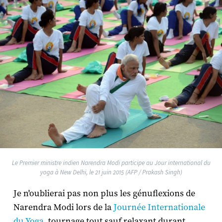
Le Premier ministre indien Narendra Modi participe au Jour international du
yoga à New Delhi, le 21 juin 2015 (AFP / Prakash Singh)
Je n'oublierai pas non plus les génuflexions de
Narendra Modi lors de la
Journée Internationale
du Yoga
, tournage tout sauf relaxant durant