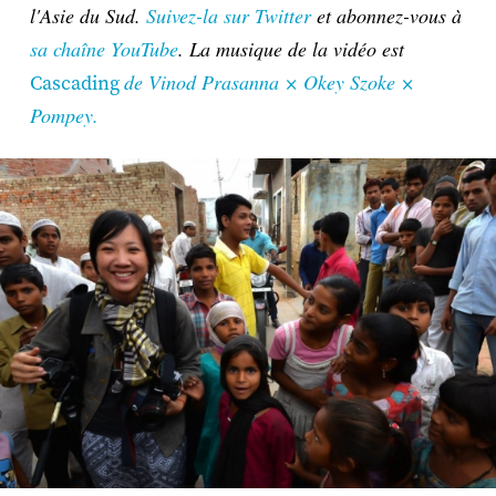
l'Asie du Sud.
Suivez-la sur Twitter
et abonnez-vous à
sa chaîne YouTube
. La musique de la vidéo est
de Vinod Prasanna × Okey Szoke ×
Cascading
Pompey.