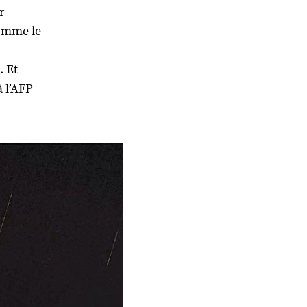
r
comme le
. Et
à l’AFP