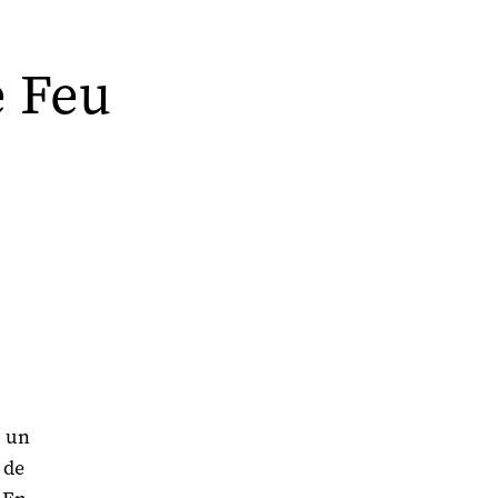
e Feu
, un
 de