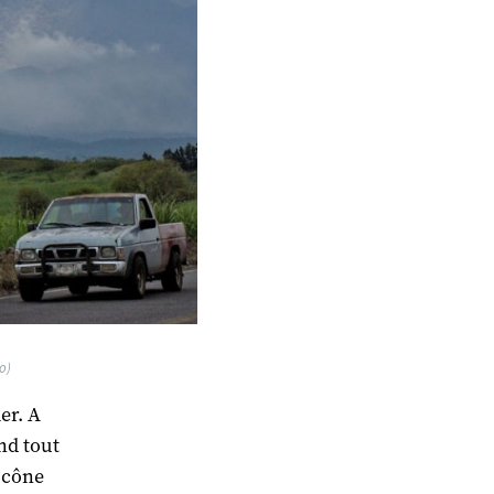
o)
er. A
nd tout
 cône