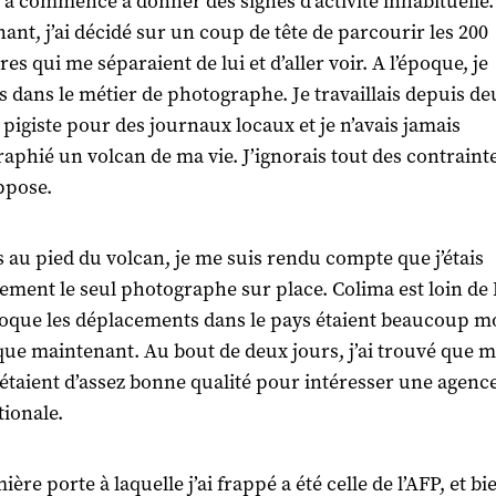
 a commencé à donner des signes d’activité inhabituelle.
nant, j’ai décidé sur un coup de tête de parcourir les 200
es qui me séparaient de lui et d’aller voir. A l’époque, je
s dans le métier de photographe. Je travaillais depuis de
igiste pour des journaux locaux et je n’avais jamais
aphié un volcan de ma vie. J’ignorais tout des contraint
ppose.
s au pied du volcan, je me suis rendu compte que j’étais
ement le seul photographe sur place. Colima est loin de
époque les déplacements dans le pays étaient beaucoup m
 que maintenant. Au bout de deux jours, j’ai trouvé que 
étaient d’assez bonne qualité pour intéresser une agenc
tionale.
ère porte à laquelle j’ai frappé a été celle de l’AFP, et b