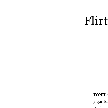
Flir
TONILA
gigante