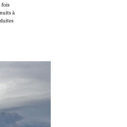
 fois
nuits à
duites