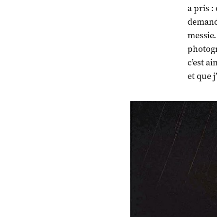
a pris 
demande
messie.
photogr
c’est a
et que 