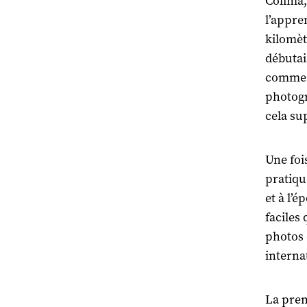
Colima,
l’appre
kilomètr
débutai
comme p
photogr
cela su
Une foi
pratiqu
et à l’
faciles
photos 
interna
La premi