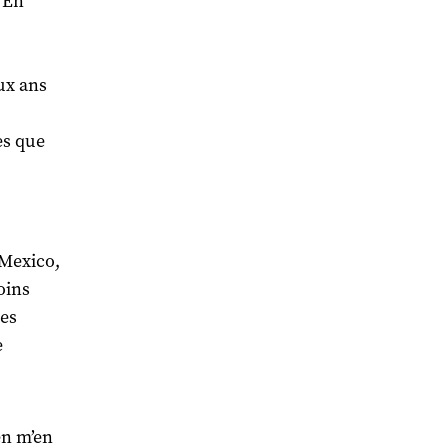
 En
ux ans
es que
 Mexico,
oins
mes
e
ien m’en