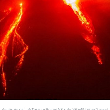
Eruption du Volcán de Fuego, au Mexique, le 12 juillet 2015 (AFP / Héctor Guerrero)