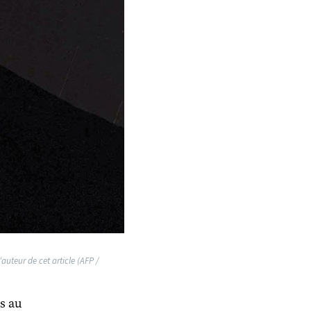
auteur de cet article (AFP /
es au