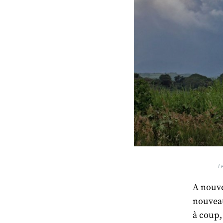
L
A nouve
nouveau
à coup,