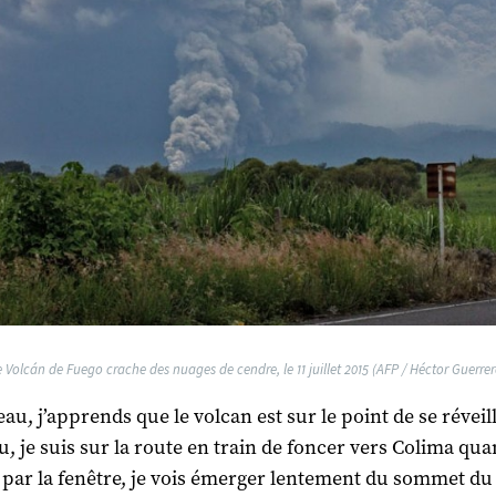
e Volcán de Fuego crache des nuages de cendre, le 11 juillet 2015 (AFP / Héctor Guerrer
au, j’apprends que le volcan est sur le point de se réveill
, je suis sur la route en train de foncer vers Colima qua
 par la fenêtre, je vois émerger lentement du sommet du