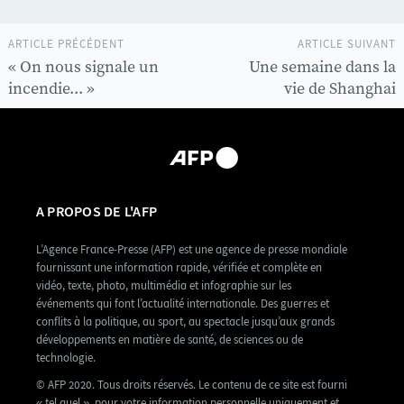
ARTICLE PRÉCÉDENT
ARTICLE SUIVANT
« On nous signale un
Une semaine dans la
incendie... »
vie de Shanghai
A PROPOS DE L'AFP
L’Agence France-Presse (AFP) est une agence de presse mondiale
fournissant une information rapide, vérifiée et complète en
vidéo, texte, photo, multimédia et infographie sur les
événements qui font l’actualité internationale. Des guerres et
conflits à la politique, au sport, au spectacle jusqu’aux grands
développements en matière de santé, de sciences ou de
technologie.
© AFP 2020. Tous droits réservés. Le contenu de ce site est fourni
« tel quel », pour votre information personnelle uniquement et