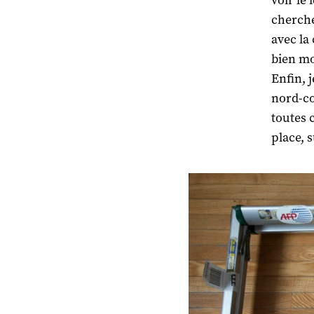
voir le
cherche
avec la
bien mo
Enfin, 
nord-co
toutes 
place, s