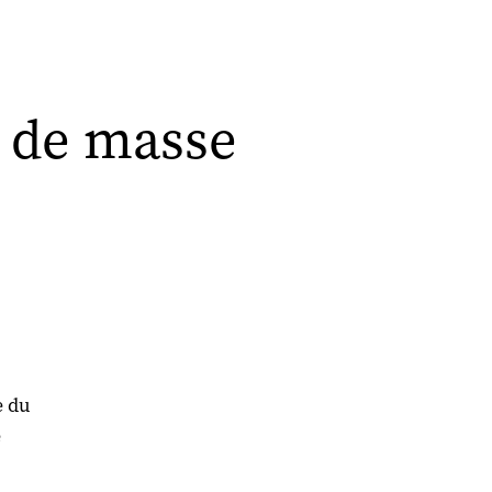
é de masse
e du
e