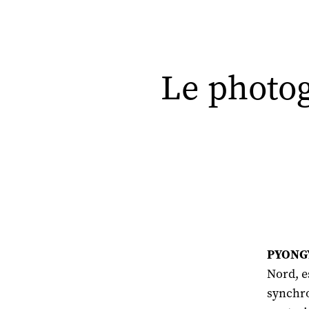
Le photog
PYONGY
Nord, e
synchro