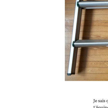
Je sais 
L’équip