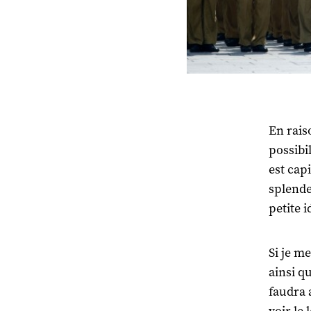
En rais
possibi
est cap
splendeu
petite i
Si je m
ainsi qu
faudra 