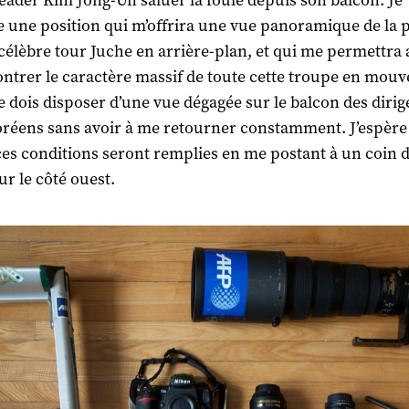
 leader Kim Jong-Un saluer la foule depuis son balcon. Je
 une position qui m’offrira une vue panoramique de la 
 célèbre tour Juche en arrière-plan, et qui me permettra 
ntrer le caractère massif de toute cette troupe en mou
je dois disposer d’une vue dégagée sur le balcon des dirig
réens sans avoir à me retourner constamment. J’espère
ces conditions seront remplies en me postant à un coin d
ur le côté ouest.