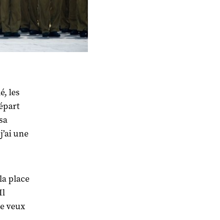
é, les
départ
sa
j’ai une
la place
Il
je veux