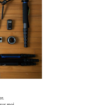
er.
 sur moi