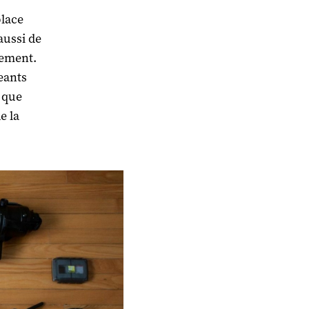
place
aussi de
vement.
eants
 que
e la