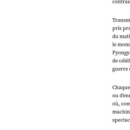
contrai
Transme
pris pr
du matin
le mome
Pyongya
de célé
guerre 
Chaque 
ou d’en
où, com
machine
spectac