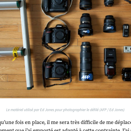
Le matériel utilisé par Ed Jones pour photographier le défilé (AFP / Ed Jones)
qu’une fois en place, il me sera très difficile de me déplac
ement que j’ai emporté est adapté à cette contrainte. J’ai