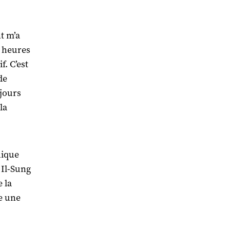
t m’a
x heures
f. C’est
de
 jours
la
hique
 Il-Sung
 la
e une