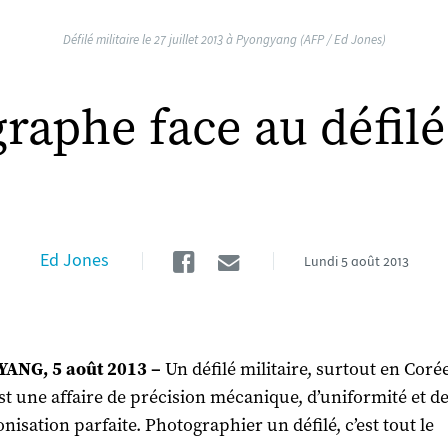
Défilé militaire le 27 juillet 2013 à Pyongyang (AFP / Ed Jones)
raphe face au défil
Facebook
Email
Ed Jones
Lundi
5 août 2013
ANG, 5 août 2013 –
Un défilé militaire, surtout en Coré
st une affaire de précision mécanique, d’uniformité et d
nisation parfaite. Photographier un défilé, c’est tout le