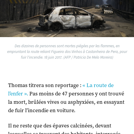
Des dizaines de personnes sont mortes piégées par les flammes, en
empruntant la route reliant Figueiro dos Vinhos à Castanheira de Pera, pour
fuir l'incendie. 18 juin 2017. (AFP / Patricia De Melo Moreira)
Thomas titrera son reportage :
« La route de
l’enfer ».
Pas moins de 47 personnes y ont trouvé
la mort, brûlées vives ou asphyxiées, en essayant
de fuir l’incendie en voiture.
Il ne reste que des épaves calcinées, devant