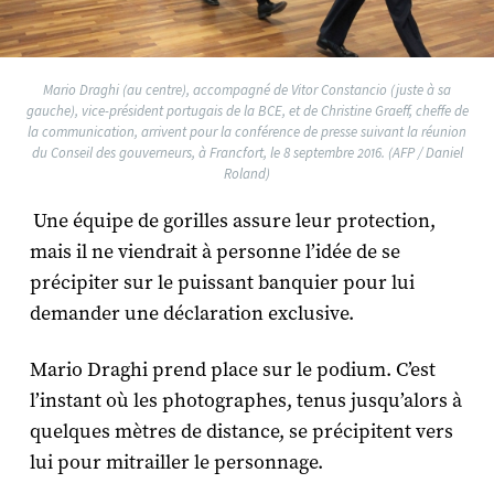
Mario Draghi (au centre), accompagné de Vitor Constancio (juste à sa
gauche), vice-président portugais de la BCE, et de Christine Graeff, cheffe de
la communication, arrivent pour la conférence de presse suivant la réunion
du Conseil des gouverneurs, à Francfort, le 8 septembre 2016. (AFP / Daniel
Roland)
Une équipe de gorilles assure leur protection,
mais il ne viendrait à personne l’idée de se
précipiter sur le puissant banquier pour lui
demander une déclaration exclusive.
Mario Draghi prend place sur le podium. C’est
l’instant où les photographes, tenus jusqu’alors à
quelques mètres de distance, se précipitent vers
lui pour mitrailler le personnage.