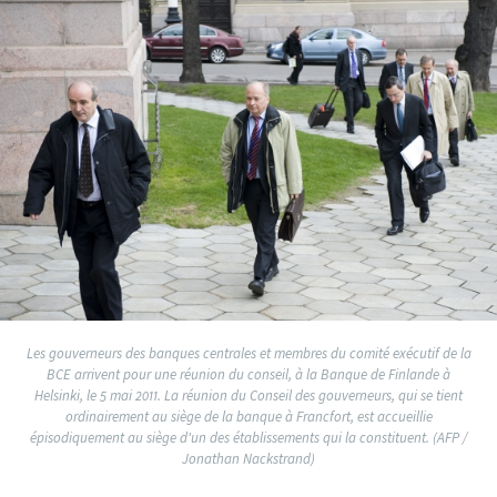
Les gouverneurs des banques centrales et membres du comité exécutif de la
BCE arrivent pour une réunion du conseil, à la Banque de Finlande à
Helsinki, le 5 mai 2011. La réunion du Conseil des gouverneurs, qui se tient
ordinairement au siège de la banque à Francfort, est accueillie
épisodiquement au siège d'un des établissements qui la constituent. (AFP /
Jonathan Nackstrand)