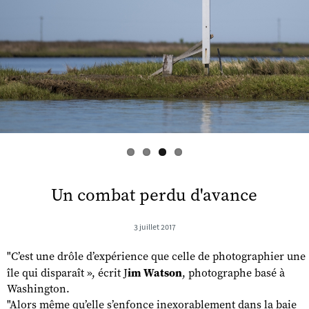
s
Un combat perdu d'avance
3 juillet 2017
"C’est une drôle d’expérience que celle de photographier une
île qui disparaît », écrit J
im Watson
, photographe basé à
Washington.
"Alors même qu’elle s’enfonce inexorablement dans la baie