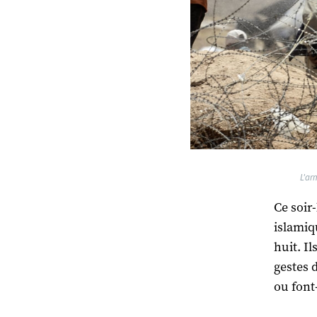
L'ar
Ce soir
islamiq
huit. I
gestes 
ou font