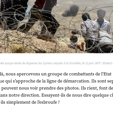
mée turque tente de disperser les Syriens massés à la frontière, le 13 juin (AFP / Bülent K
-là, nous apercevons un groupe de combattants de l’Etat
ue qui s’approche de la ligne de démarcation. Ils sont se
ls peuvent nous voir prendre des photos. Ils rient, font d
dans notre direction. Essayent-ils de nous dire quelque c
-ils simplement de l’esbroufe ?