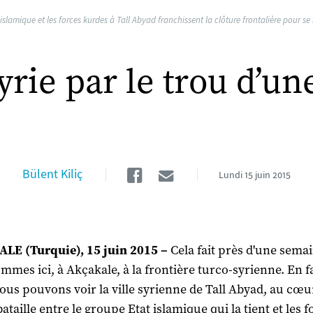
lamique et les forces kurdes à Tall Abyad franchissent la clôture frontalière pour se ré
yrie par le trou d’un
Facebook
Email
Bülent Kiliç
Lundi
15 juin 2015
LE (Turquie), 15 juin 2015 –
Cela fait près d'une sema
mmes ici, à Akçakale, à la frontière turco-syrienne. En f
ous pouvons voir la ville syrienne de Tall Abyad, au cœu
ataille entre le groupe Etat islamique qui la tient et les f