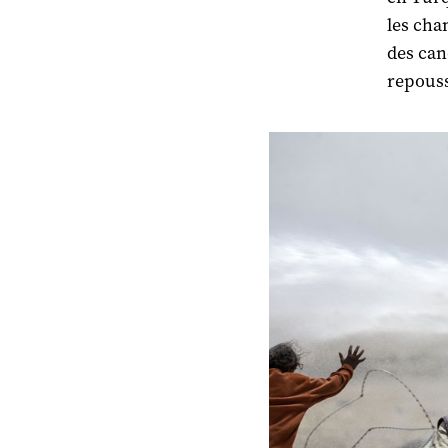
les cha
des can
repouss