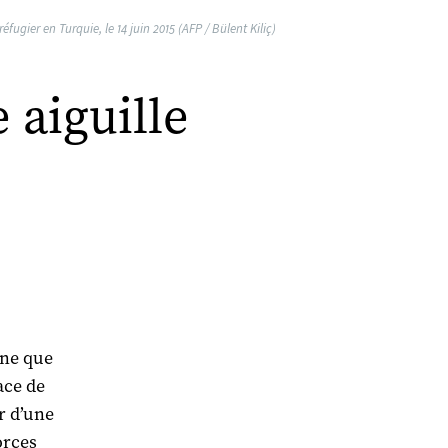
fugier en Turquie, le 14 juin 2015 (AFP / Bülent Kiliç)
e aiguille
ine que
ace de
r d’une
orces