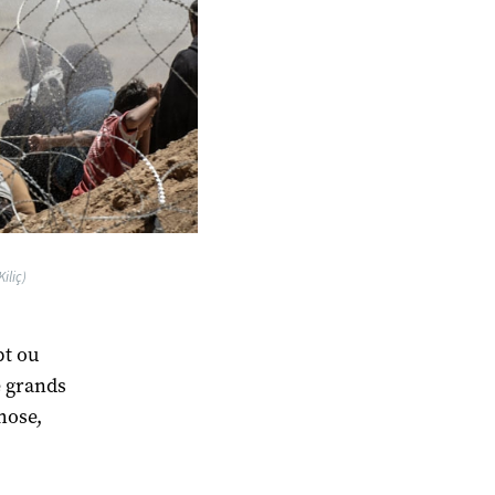
iliç)
pt ou
e grands
hose,