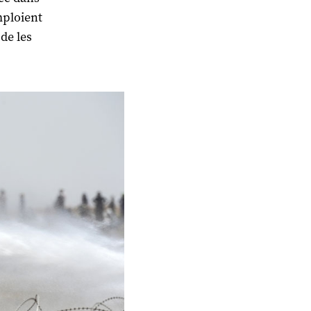
mploient
de les