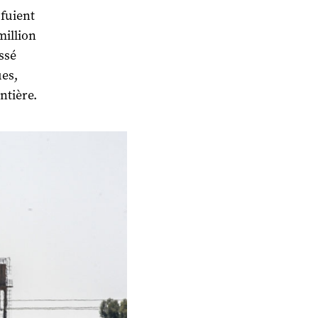
 fuient
million
issé
ues,
ntière.