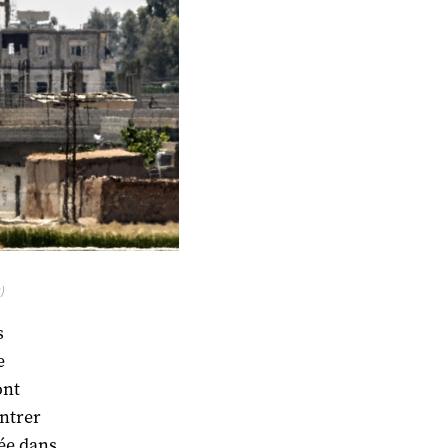
)
s
e
ont
entrer
ée dans