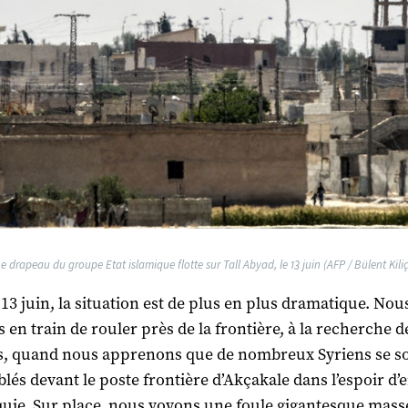
Le drapeau du groupe Etat islamique flotte sur Tall Abyad, le 13 juin (AFP / Bülent Kiliç
13 juin, la situation est de plus en plus dramatique. Nou
en train de rouler près de la frontière, à la recherche d
s, quand nous apprenons que de nombreux Syriens se s
lés devant le poste frontière d’Akçakale dans l’espoir d’
uie. Sur place, nous voyons une foule gigantesque mass