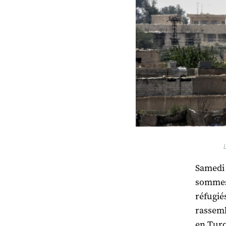
Samedi 
sommes 
réfugié
rassemb
en Turq