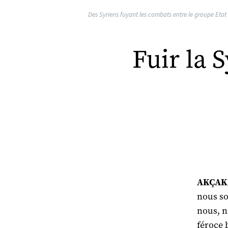
Des Syriens fuyant les combats entre le groupe Etat is
Fuir la S
AKÇAKA
nous so
nous, n
féroce b