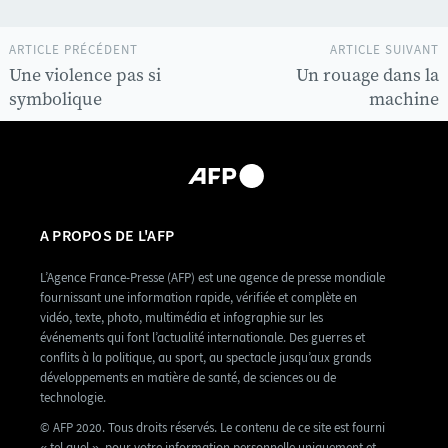
ARTICLE PRÉCÉDENT
ARTICLE SUIVANT
Une violence pas si
Un rouage dans la
symbolique
machine
A PROPOS DE L'AFP
L’Agence France-Presse (AFP) est une agence de presse mondiale
fournissant une information rapide, vérifiée et complète en
vidéo, texte, photo, multimédia et infographie sur les
événements qui font l’actualité internationale. Des guerres et
conflits à la politique, au sport, au spectacle jusqu’aux grands
développements en matière de santé, de sciences ou de
technologie.
© AFP 2020. Tous droits réservés. Le contenu de ce site est fourni
« tel quel », pour votre information personnelle uniquement et