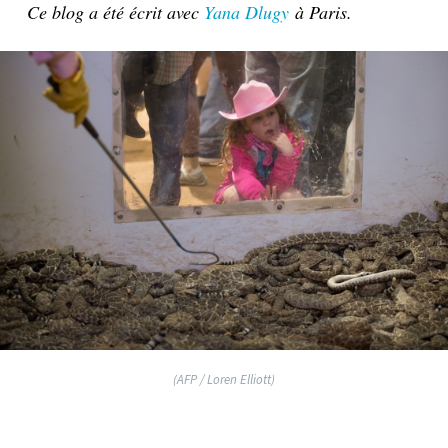
Ce blog a été écrit avec
Yana Dlugy
à Paris.
(AFP / Loren Elliott)