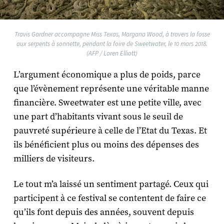
Travis Gardner accompagne Miss Texas, Margana Wood, à travers la fosse
aux serpents à sonnette, pendant la foire de Sweetwater, le 10 mars 2018.
(AFP / Loren Elliott)
L’argument économique a plus de poids, parce
que l’évènement représente une véritable manne
financière. Sweetwater est une petite ville, avec
une part d’habitants vivant sous le seuil de
pauvreté supérieure à celle de l’Etat du Texas. Et
ils bénéficient plus ou moins des dépenses des
milliers de visiteurs.
Le tout m’a laissé un sentiment partagé. Ceux qui
participent à ce festival se contentent de faire ce
qu’ils font depuis des années, souvent depuis