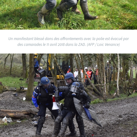
Un manifestant blessé dans des affrontements avec la polie est évacué par
des camarades le 11 avril 2018 dans la ZAD. (AFP / Loic Venance)