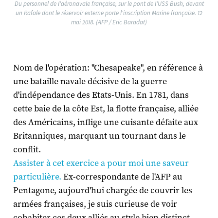
Du personnel de l'aéronavale française, sur le pont de l'USS Bush, devant
un Rafale dont le réservoir externe porte l'inscription Marine française. 12
mai 2018. (AFP / Eric Baradat)
Nom de l'opération: "Chesapeake", en référence à
une bataille navale décisive de la guerre
d'indépendance des Etats-Unis. En 1781, dans
cette baie de la côte Est, la flotte française, alliée
des Américains, inflige une cuisante défaite aux
Britanniques, marquant un tournant dans le
conflit.
Assister à cet exercice a pour moi une saveur
particulière.
Ex-correspondante de l'AFP au
Pentagone, aujourd'hui chargée de couvrir les
armées françaises, je suis curieuse de voir
cohabiter ces deux alliés au style bien distinct.