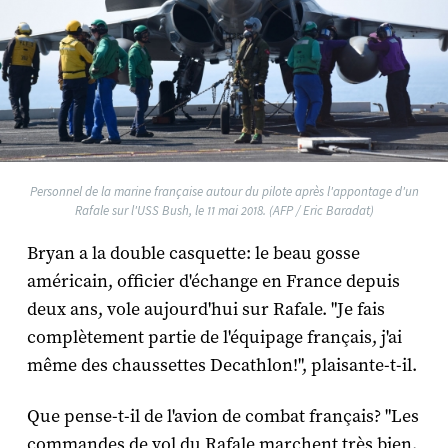
Personnel de la marine française autour du pilote après l'appontage d'un
Rafale sur l'USS Bush, le 11 mai 2018. (AFP / Eric Baradat)
Bryan a la double casquette: le beau gosse
américain, officier d'échange en France depuis
deux ans, vole aujourd'hui sur Rafale. "Je fais
complètement partie de l'équipage français, j'ai
même des chaussettes Decathlon!", plaisante-t-il.
Que pense-t-il de l'avion de combat français? "Les
commandes de vol du Rafale marchent très bien.