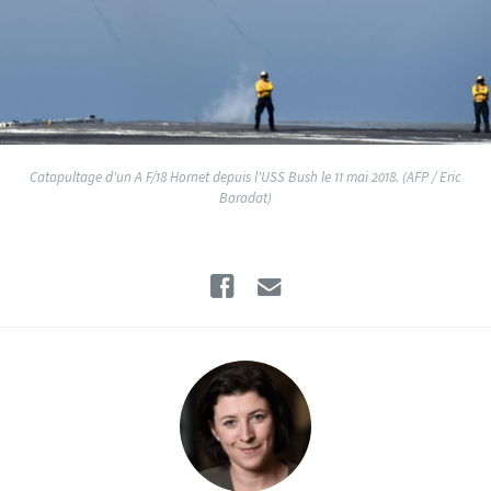
Catapultage d'un A F/18 Hornet depuis l'USS Bush le 11 mai 2018. (AFP / Eric
Baradat)
Facebook
Email