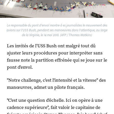
Le responsable du pont d'envol montre à es journalistes le mouvement des
avions sur l'USS Bush, pendant ses manoeuvres dans l'atlantique, au large
de la Virginie, le 14 mai 2018. (AFP / Thomas Watkins)
Les invités de l’USS Bush ont malgré tout dû
ajuster leurs procédures pour interpréter sans
fausse note la partition effrénée qui se joue sur le
pont d'envol.
"Notre challenge, c'est l'intensité et la vitesse" des
manœuvres, admet un pilote français.
"C'est une question d'échelle. Ici on opère à une
cadence supérieure", fait valoir le capitaine de