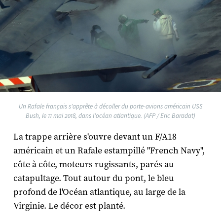
Un Rafale français s'apprête à décoller du porte-avions américain USS
Bush, le 11 mai 2018, dans l'océan atlantique. (AFP / Eric Baradat)
La trappe arrière s'ouvre devant un F/A18
américain et un Rafale estampillé "French Navy",
côte à côte, moteurs rugissants, parés au
catapultage. Tout autour du pont, le bleu
profond de l'Océan atlantique, au large de la
Virginie. Le décor est planté.