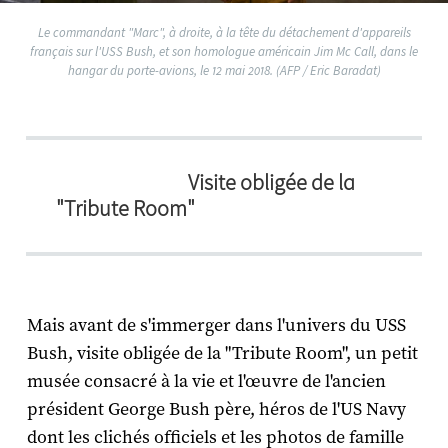
Le commandant "Marc", à droite, à la tête du détachement d'appareils
français sur l'USS Bush, et son homologue américain Jim Mc Call, dans le
hangar du porte-avions, le 12 mai 2018. (AFP / Eric Baradat)
Visite obligée de la
"Tribute Room"
Mais avant de s'immerger dans l'univers du USS
Bush, visite obligée de la "Tribute Room", un petit
musée consacré à la vie et l'œuvre de l'ancien
président George Bush père, héros de l'US Navy
dont les clichés officiels et les photos de famille