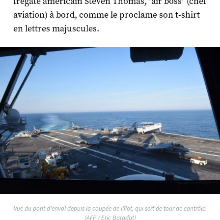
frégate américain Steven Thomas, "air boss" (chef
aviation) à bord, comme le proclame son t-shirt
en lettres majuscules.
Vue du pont d'envol depuis la coupée de l'îlot, qui sert de tour de contrôle.
(AFP / Eric Baradat)