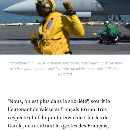
Catapultage d'un F/18 de la marine américaine, avec Nigel au premier plan,
le "chien jaune" qui transmet les ordres au pilote. 11 mai 2018. (AFP / Eric
Baradat)
"Nous, on est plus dans la sobriété", sourit le
lieutenant de vaisseau français Bruno, très
respecté chef du pont d'envol du Charles de
Gaulle, en montrant les gestes des Français,