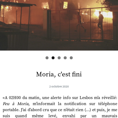
s
Moria, c'est fini
2 octobre 2020
«A 02H00 du matin, une alerte info sur Lesbos m’a réveillé:
Feu à Moria
, m’informait la notification sur téléphone
portable. J’ai d’abord cru que ce n’était rien (...) et puis, je me
suis quand même levé, envahi par un mauvais