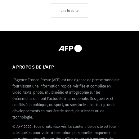
Lire la suite
A PROPOS DE L'AFP
L’Agence France-Presse (AFP) est une agence de presse mondiale
fournissant une information rapide, vérifiée et complète en
vidéo, texte, photo, multimédia et infographie sur les
événements qui font l’actualité internationale. Des guerres et
conflits à la politique, au sport, au spectacle jusqu’aux grands
développements en matière de santé, de sciences ou de
technologie.
© AFP 2020. Tous droits réservés. Le contenu de ce site est fourni
« tel quel », pour votre information personnelle uniquement et
pour simple consultation. Vous n’êtes autorisé à partager des