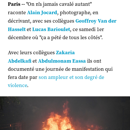
Paris --
"On n'a jamais cavalé autant"
raconte
Alain Jocard
, photographe, en
décrivant, avec ses collègues
Geoffroy Van der
Hasselt
et
Lucas Barioulet
, ce samedi 1er
décembre où "ça a pété de tous les côtés".
Avec leurs collègues
Zakaria
Abdelkafi
et
Abdulmonam
Eassa
ils ont
documenté une journée de manifestation qui
fera date par
son ampleur et son degré de
violence
.