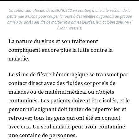
Un soldat sud-africain de la MONUSCO en position à une intersection de la
petite ville d'Oicha pour couper la route à des rebelles ougandais du groupe
armé ADF après des tirs de mortier et d'armes lourdes, le 5 octobre 2018. (AFP
/ John Wessels)
La nature du virus et son traitement
compliquent encore plus la lutte contre la
maladie.
Le virus de fièvre hémorragique se transmet par
contact direct avec des fluides corporels de
malades ou de matériel médical ou d’objets
contaminés. Les patients doivent être isolés, et le
personnel soignant doit tenter de répertorier et
retrouver tous les gens qui ont été en contact
avec eux. Un seul malade peut avoir contaminé
une centaine de personnes.