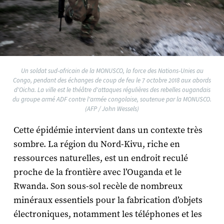
Un soldat sud-africain de la MONUSCO, la force des Nations-Unies au
Congo, pendant des échanges de coup de feu le 7 octobre 2018 aux abords
d'Oicha. La ville est le théâtre d'attaques régulières des rebelles ougandais
du groupe armé ADF contre l'armée congolaise, soutenue par la MONUSCO.
(AFP / John Wessels)
Cette épidémie intervient dans un contexte très
sombre. La région du Nord-Kivu, riche en
ressources naturelles, est un endroit reculé
proche de la frontière avec l’Ouganda et le
Rwanda. Son sous-sol recèle de nombreux
minéraux essentiels pour la fabrication d’objets
électroniques, notamment les téléphones et les