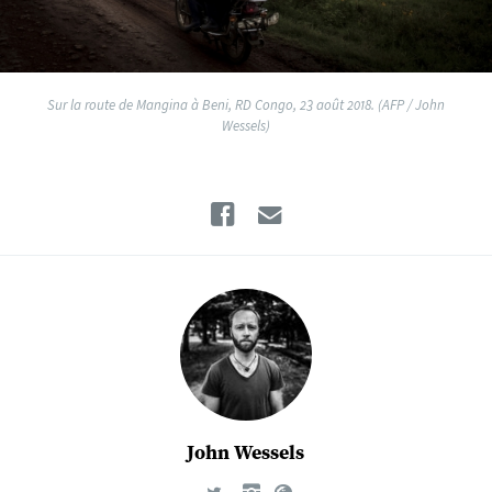
Sur la route de Mangina à Beni, RD Congo, 23 août 2018. (AFP / John
Wessels)
Facebook
Email
John Wessels