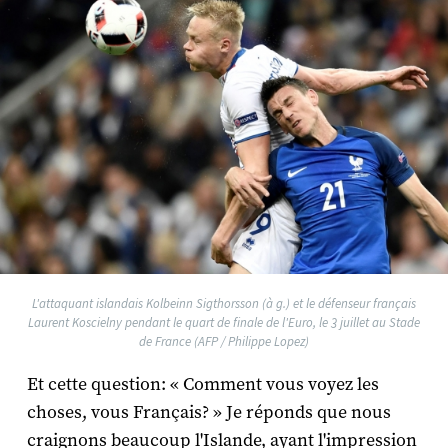
L'attaquant islandais Kolbeinn Sigthorsson (à g.) et le défenseur français
Laurent Koscielny pendant le quart de finale de l'Euro, le 3 juillet au Stade
de France (AFP / Philippe Lopez)
Et cette question: « Comment vous voyez les
choses, vous Français? » Je réponds que nous
craignons beaucoup l'Islande, ayant l'impression