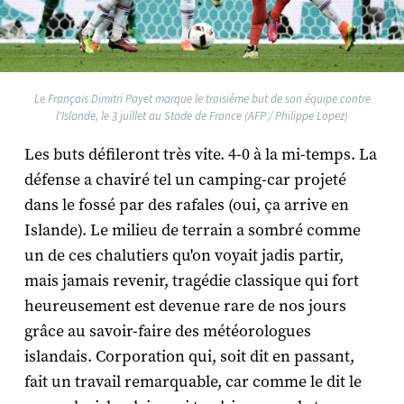
Le Français Dimitri Payet marque le troisième but de son équipe contre
l'Islande, le 3 juillet au Stade de France (AFP / Philippe Lopez)
Les buts défileront très vite. 4-0 à la mi-temps. La
défense a chaviré tel un camping-car projeté
dans le fossé par des rafales (oui, ça arrive en
Islande). Le milieu de terrain a sombré comme
un de ces chalutiers qu'on voyait jadis partir,
mais jamais revenir, tragédie classique qui fort
heureusement est devenue rare de nos jours
grâce au savoir-faire des météorologues
islandais. Corporation qui, soit dit en passant,
fait un travail remarquable, car comme le dit le