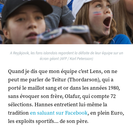
A Reyjkjavik, les fans islandais regardent la défaite de leur équipe sur un
écran géant (AFP / Karl Petersson)
Quand je dis que mon équipe c'est Lens, on ne
peut me parler de Teitur (Thordarson), qui a
porté le maillot sang et or dans les années 1980,
sans évoquer son frère, Olafur, qui compte 72
sélections. Hannes entretient lui-même la
tradition
en saluant sur Facebook
, en plein Euro,
les exploits sportifs... de son père.