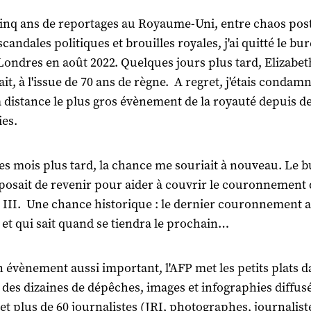
inq ans de reportages au Royaume-Uni, entre chaos pos
scandales politiques et brouilles royales, j'ai quitté le bu
 Londres en août 2022. Quelques jours plus tard, Elizabet
ait, à l'issue de 70 ans de règne. A regret, j'étais condam
à distance le plus gros évènement de la royauté depuis d
ies.
s mois plus tard, la chance me souriait à nouveau. Le 
osait de revenir pour aider à couvrir le couronnement 
 III. Une chance historique : le dernier couronnement a
 et qui sait quand se tiendra le prochain…
 évènement aussi important, l'AFP met les petits plats d
 des dizaines de dépêches, images et infographies diffus
et plus de 60 journalistes (JRI, photographes, journalist