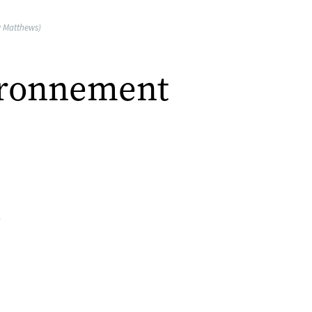
w Matthews)
uronnement
3