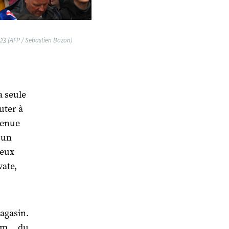
23 (AFP / Sebastien Bozon)
a seule
buter à
tenue
 un
veux
vate,
magasin.
Hum… du