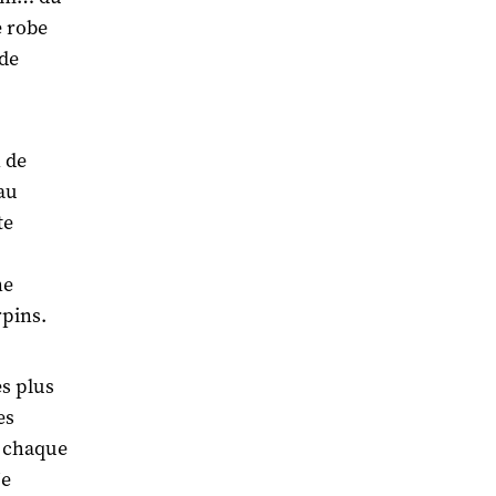
e robe
 de
 de
 au
te
ne
rpins.
s plus
es
de chaque
Je