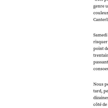
genre u
couleur
Canter
Samedi 
risquer 
point d
trentai
passant
consoeu
Nous p
tard, p
dizaines
côté de