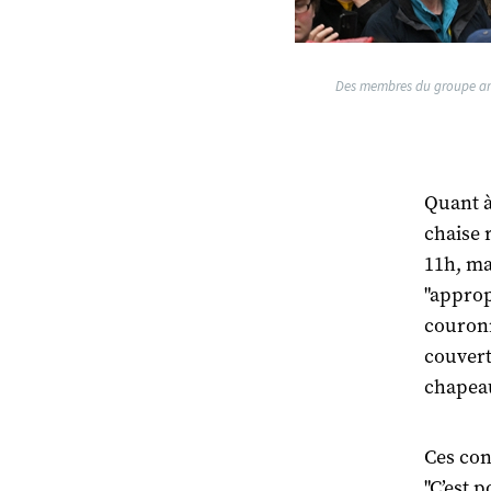
Des membres du groupe ant
Quant à
chaise r
11h, ma
"approp
couronn
couvert
chapeau
Ces con
"C’est 