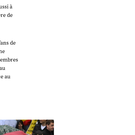
ussi à
ère de
fans de
ne
 membres
 au
ce au