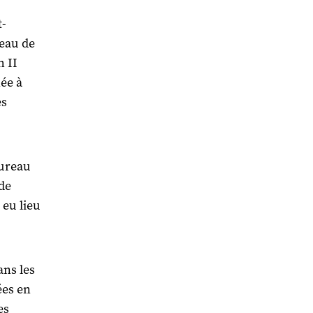
t-
reau de
h II
née à
es
bureau
de
 eu lieu
ans les
ées en
es