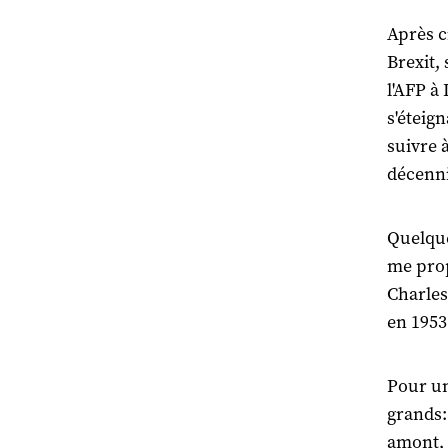
Après c
Brexit, 
l'AFP à
s'éteign
suivre 
décenn
Quelque
me prop
Charles
en 1953
Pour un
grands:
amont, 