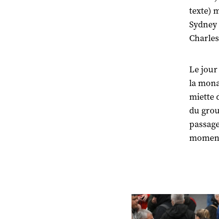
texte) 
Sydney 
Charles
Le jour
la mona
miette 
du grou
passage
moment 