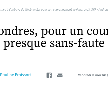
I arrive à l'abbaye de Westminster pour son couronnement, le 6 mai 2023 (AFP / Andre
Londres, pour un co
presque sans-faute
Facebook
Email
Pauline Froissart
Vendredi
12 mai 202