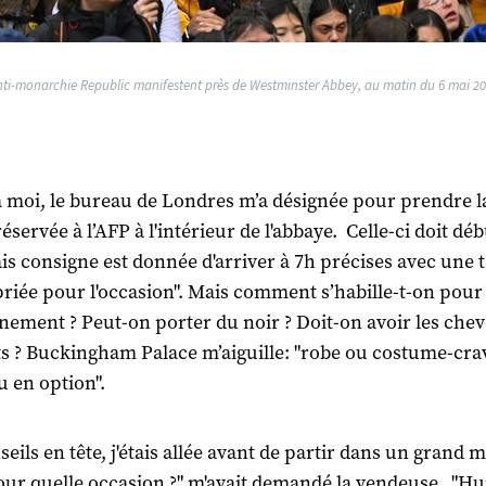
i-monarchie Republic manifestent près de Westminster Abbey, au matin du 6 mai 20
 moi, le bureau de Londres m’a désignée pour prendre l
éservée à l’AFP à l'intérieur de l'abbaye. Celle-ci doit dé
is consigne est donnée d'arriver à 7h précises avec une 
riée pour l'occasion". Mais comment s’habille-t-on pour
ement ? Peut-on porter du noir ? Doit-on avoir les che
s ? Buckingham Palace m’aiguille: "robe ou costume-cra
 en option".
seils en tête, j'étais allée avant de partir dans un grand 
pour quelle occasion ?" m'avait demandé la vendeuse. "