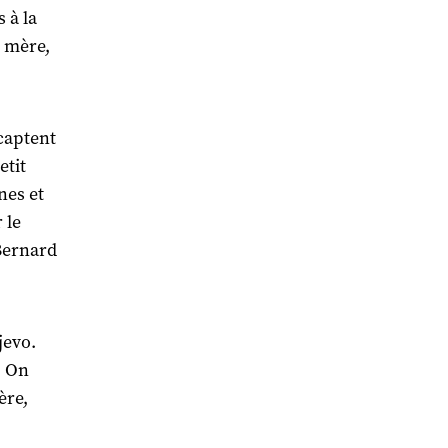
 à la
a mère,
 captent
etit
nes et
 le
 Bernard
jevo.
. On
ère,