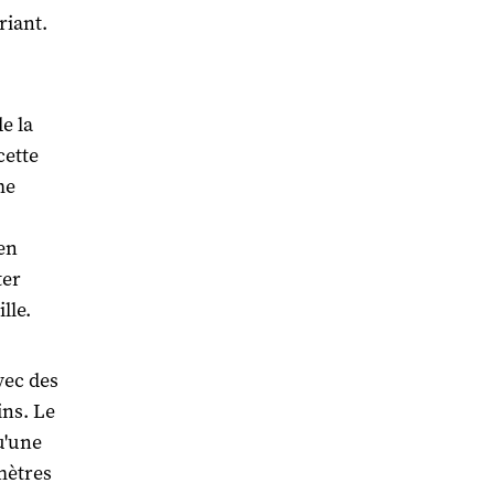
riant.
e la
cette
me
en
ter
lle.
vec des
ins. Le
qu'une
 mètres