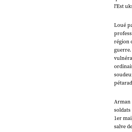
l'Est uk
Loué pa
profess
région 
guerre.
vulnéra
ordinai
soudeur
pétarad
Arman a
soldats
1er mai,
salve d