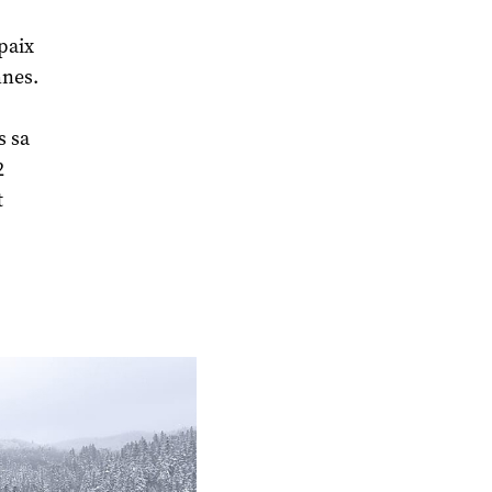
paix
nnes.
s sa
2
t