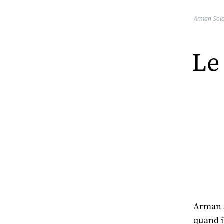
Arman Soldi
Le
Arman S
quand i