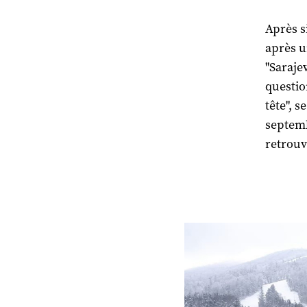
Après s
après u
"Saraje
questio
tête", s
septemb
retrouvé