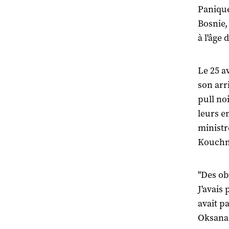
Panique
Bosnie,
à l'âge 
Le 25 a
son arr
pull no
leurs en
ministr
Kouchn
"Des ob
J'avais
avait p
Oksana 