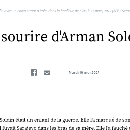
n avec un chien errant à Irpin, dans la banlieue de Kiev, le 12 mars, 2022 (AFP / Serg
 sourire d'Arman Sol
Facebook
Email
Mardi
16 mai 2023
oldin était un enfant de la guerre. Elle l'a marqué de so
l fuyait Sarajevo dans les bras de sa mère. Elle l'a fauché