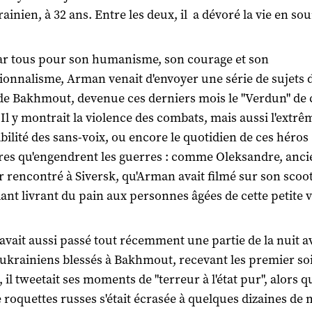
rainien, à 32 ans. Entre les deux, il a dévoré la vie en sou
r tous pour son humanisme, son courage et son
ionnalisme, Arman venait d'envoyer une série de sujets d
de Bakhmout, devenue ces derniers mois le "Verdun" de 
 Il y montrait la violence des combats, mais aussi l'extrê
bilité des sans-voix, ou encore le quotidien de ces héros
res qu'engendrent les guerres : comme Oleksandre, anci
 rencontré à Siversk, qu'Arman avait filmé sur son scoo
ant livrant du pain aux personnes âgées de cette petite vi
vait aussi passé tout récemment une partie de la nuit a
 ukrainiens blessés à Bakhmout, recevant les premier so
 il tweetait ses moments de "terreur à l'état pur", alors 
e roquettes russes s'était écrasée à quelques dizaines de