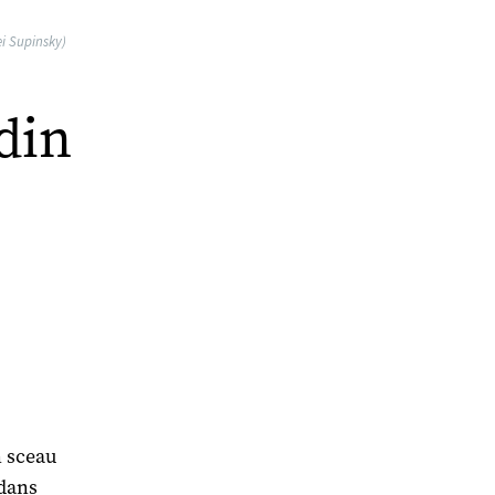
ei Supinsky)
din
n sceau
 dans