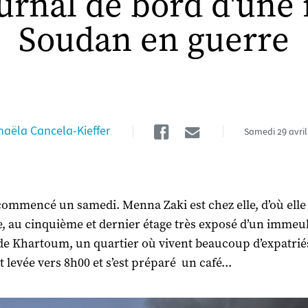
ournal de bord d'une 
Soudan en guerre
Facebook
Email
haëla Cancela-Kieffer
Samedi
29 avri
commencé un samedi. Menna Zaki est chez elle, d’où elle
le, au cinquième et dernier étage très exposé d’un immeu
de Khartoum, un quartier où vivent beaucoup d’expatrié
st levée vers 8h00 et s’est préparé un café...