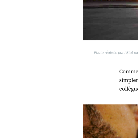
Photo réalisée par l'Etat m
Comme e
simplem
collègu