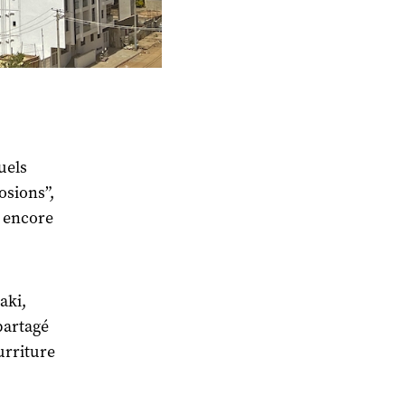
tuels
osions”,
t encore
aki,
partagé
urriture