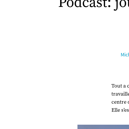
Podcast: j
Mic
Tout a 
travail
centre 
Elle s’e