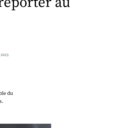
reporter au
l 2023
ble du
s.