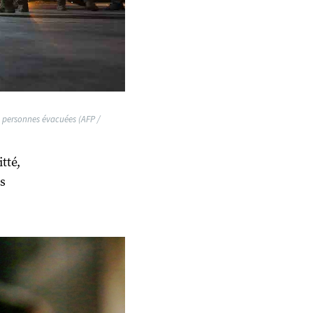
de personnes évacuées (AFP /
tté,
s