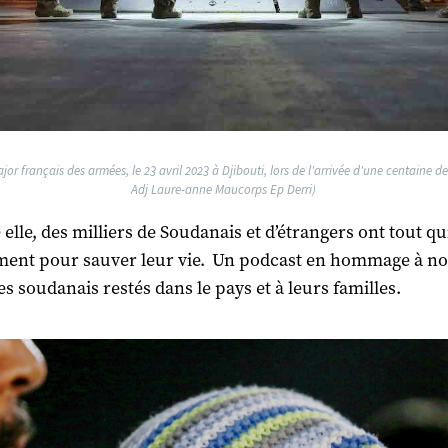
ajor français des armées, le 23 avril 2023 à Djibouti, lors de l'arrivée d'une centaine 
Adj Laure-anne Maucorps Ep Derri)
lle, des milliers de Soudanais et d’étrangers ont tout qui
ent pour sauver leur vie. Un podcast en hommage à no
es soudanais restés dans le pays et à leurs familles.