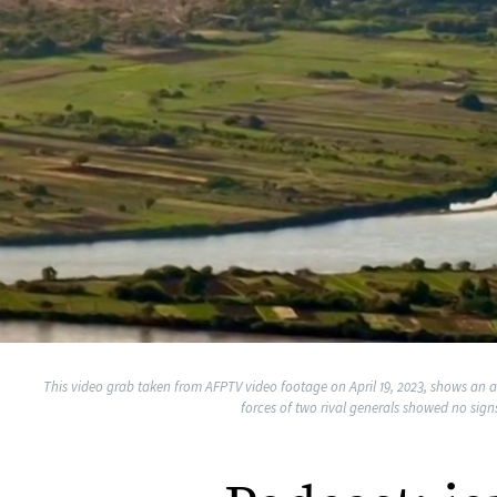
This video grab taken from AFPTV video footage on April 19, 2023, shows an a
forces of two rival generals showed no si