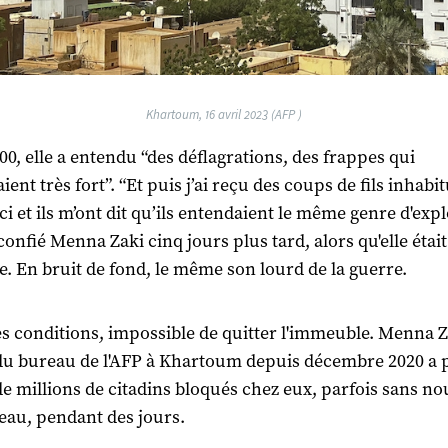
Khartoum, 16 avril 2023 (AFP )
00, elle a entendu “des déflagrations, des frappes qui
ent très fort”. “Et puis j’ai reçu des coups de fils inhabi
ci et ils m’ont dit qu’ils entendaient le même genre d'expl
confié Menna Zaki cinq jours plus tard, alors qu'elle étai
le. En bruit de fond, le même son lourd de la guerre.
s conditions, impossible de quitter l'immeuble. Menna Z
du bureau de l'AFP à Khartoum depuis décembre 2020 a 
 de millions de citadins bloqués chez eux, parfois sans no
 eau, pendant des jours.