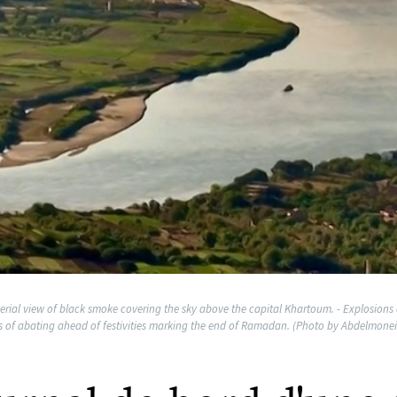
erial view of black smoke covering the sky above the capital Khartoum. - Explosions 
gns of abating ahead of festivities marking the end of Ramadan. (Photo by Abdelmon