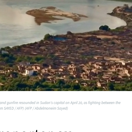
and gunfire resounded in Sudan's capital on April 20, as fighting between the
eim SAYED / AFP) (AFP / Abdelmoneim Sayed)