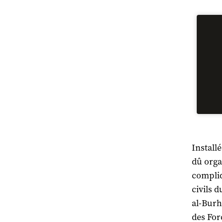
Install
dû orga
compliq
civils d
al-Bur
des For