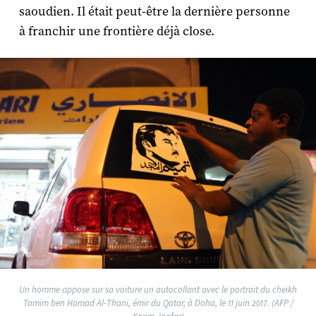
saoudien. Il était peut-être la dernière personne
à franchir une frontière déjà close.
Un homme appose sur sa voiture un autocollant avec le portrait du cheikh
Tamim ben Hamad Al-Thani, émir du Qatar, à Doha, le 11 juin 2017. (AFP /