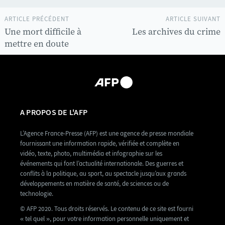
ARTICLE PRÉCÉDENT
ARTICLE SUIVANT
Une mort difficile à
Les archives du crime
mettre en doute
A PROPOS DE L'AFP
L’Agence France-Presse (AFP) est une agence de presse mondiale
fournissant une information rapide, vérifiée et complète en
vidéo, texte, photo, multimédia et infographie sur les
événements qui font l’actualité internationale. Des guerres et
conflits à la politique, au sport, au spectacle jusqu’aux grands
développements en matière de santé, de sciences ou de
technologie.
© AFP 2020. Tous droits réservés. Le contenu de ce site est fourni
« tel quel », pour votre information personnelle uniquement et