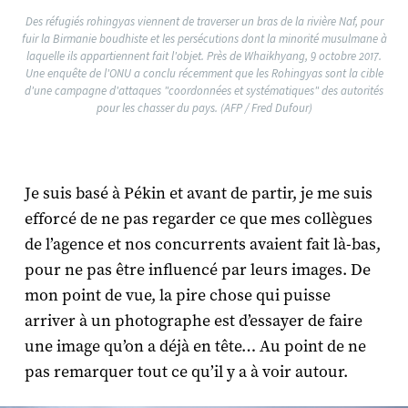
Des réfugiés rohingyas viennent de traverser un bras de la rivière Naf, pour
fuir la Birmanie boudhiste et les persécutions dont la minorité musulmane à
laquelle ils appartiennent fait l'objet. Près de Whaikhyang, 9 octobre 2017.
Une enquête de l'ONU a conclu récemment que les Rohingyas sont la cible
d'une campagne d'attaques "coordonnées et systématiques" des autorités
pour les chasser du pays. (AFP / Fred Dufour)
Je suis basé à Pékin et avant de partir, je me suis
efforcé de ne pas regarder ce que mes collègues
de l’agence et nos concurrents avaient fait là-bas,
pour ne pas être influencé par leurs images. De
mon point de vue, la pire chose qui puisse
arriver à un photographe est d’essayer de faire
une image qu’on a déjà en tête… Au point de ne
pas remarquer tout ce qu’il y a à voir autour.