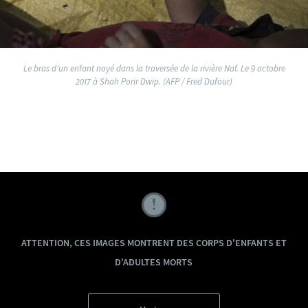
Le bras d'un enfant noyé dans la traversée de la rivière Naf. Le 9 octobre
2017 à Shah Porir Dwip. (AFP / Fred Dufour)
ATTENTION, CES IMAGES MONTRENT DES CORPS D'ENFANTS ET
D'ADULTES MORTS