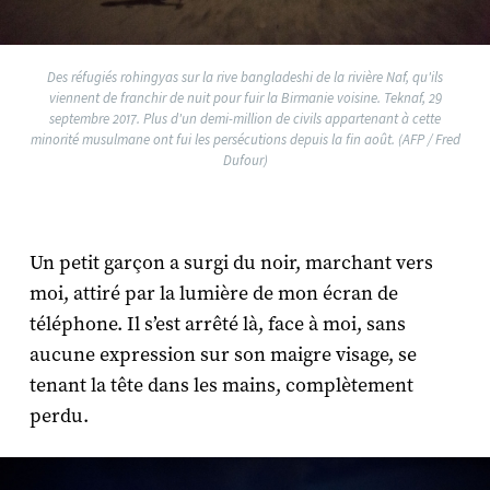
Des réfugiés rohingyas sur la rive bangladeshi de la rivière Naf, qu'ils
viennent de franchir de nuit pour fuir la Birmanie voisine. Teknaf, 29
septembre 2017. Plus d'un demi-million de civils appartenant à cette
minorité musulmane ont fui les persécutions depuis la fin août. (AFP / Fred
Dufour)
Un petit garçon a surgi du noir, marchant vers
moi, attiré par la lumière de mon écran de
téléphone. Il s’est arrêté là, face à moi, sans
aucune expression sur son maigre visage, se
tenant la tête dans les mains, complètement
perdu.