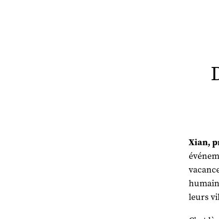
Xian, p
événeme
vacance
humaine
leurs vi