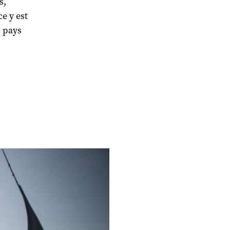
s,
ce y est
s pays