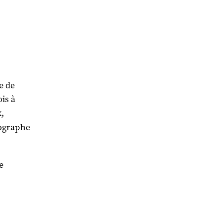
e de
is à
x,
ographe
e