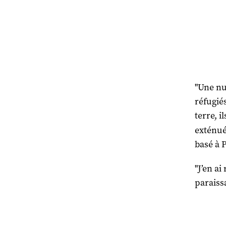
"Une nui
réfugié
terre, i
exténué
basé à 
"J’en ai
paraiss