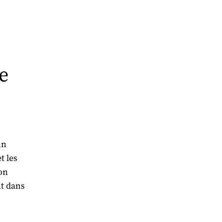
e
un
t les
on
nt dans