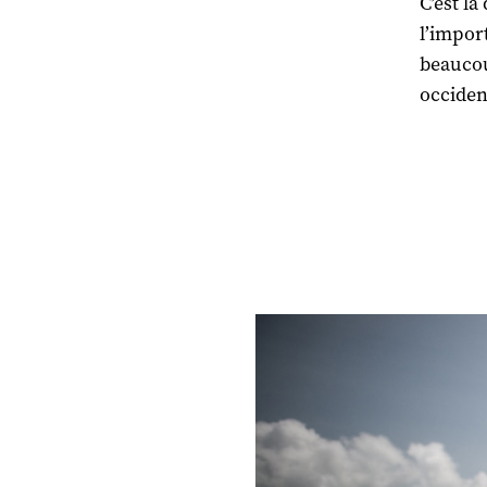
C’est là
l’import
beaucou
occiden