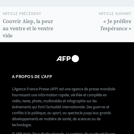
ARTICLE PRÉCÉDENT
ARTICLE SUIVANT
Couvrir Alep, la peur
« Je préfère
au ventre et le ventre
l’espérance »
vide
A PROPOS DE L'AFP
L’Agence France-Presse (AFP) est une agence de presse mondiale
fournissant une information rapide, vérifiée et complète en
vidéo, texte, photo, multimédia et infographie sur les
événements qui font l’actualité internationale. Des guerres et
conflits à la politique, au sport, au spectacle jusqu’aux grands
développements en matière de santé, de sciences ou de
technologie.
© AFP 2020. Tous droits réservés. Le contenu de ce site est fourni