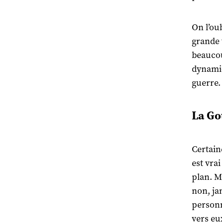
On l’ou
grande 
beaucou
dynamiq
guerre.
La Go
Certain
est vrai
plan. M
non, ja
personn
vers eu