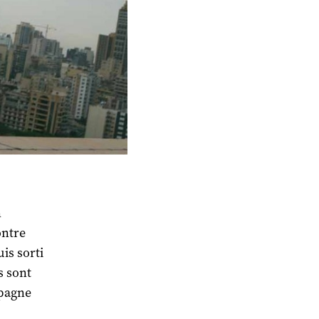
n
ontre
is sorti
s sont
mpagne