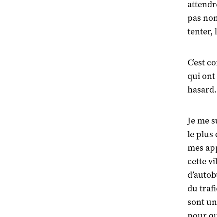
attendr
pas non
tenter,
C’est c
qui ont
hasard.
Je me s
le plus
mes app
cette v
d’autob
du trafi
sont un
pour qu