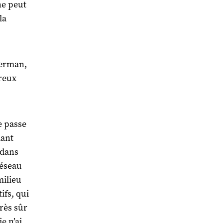
ne peut
la
perman,
reux
e passe
lant
 dans
réseau
milieu
ifs, qui
rès sûr
e n’ai