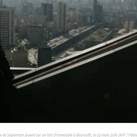
 et Superman jouent sur un toit d'immeuble à Beyrouth, le 23 mars 2016 (AFP / Patri