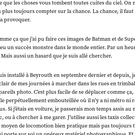
e que les choses vous tombent toutes cuites du ciel. On 
 plus toujours compter sur la chance. La chance, il faut 
 la provoquer.
omme ça que j’ai pu faire ces images de Batman et de Su
 eu un succès monstre dans le monde entier. Par un heu
 Mais aussi un hasard que je suis allé chercher.
uis installé à Beyrouth en septembre dernier et depuis, j
 clair de mes journées à marcher dans les rues en trimba
areils photo. C’est plus facile de se déplacer comme ça,
ille perpétuellement embouteillée où il n’y a ni métro ni 
us. Si j’étais en voiture, je passerais mon temps assis au 
c, ou à chercher à me garer. J’utilise aussi les taxis collect
 moyen de locomotion bien pratique mais pas toujours t
i porte sur soi un onéreux matériel photographique. Et j