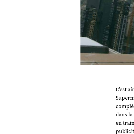
C’est a
Superma
complèt
dans la 
en trai
publicit