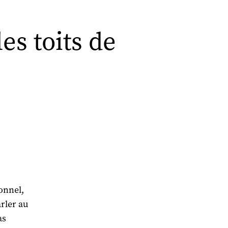
s toits de
onnel,
arler au
as