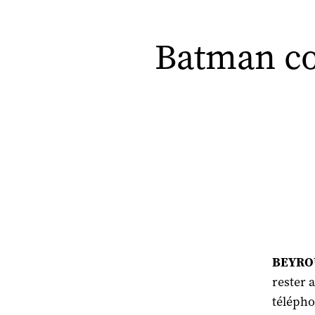
Batman co
BEYROU
rester 
télépho