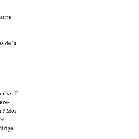
autre
s de la
 City.
Il
ière-
h ? Moi
es
irige