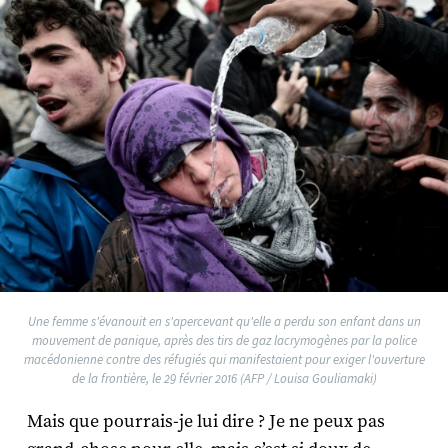
Une femme s'évanouit en s'apercevant qu'elle a perdu son enfant dans un
mouvement de panique, après des tirs de gaz lacrymogènes par la police
macédonienne contre des réfugiés qui manifestaient pour exiger l'ouverture
de la frontière, le 29 février 2016 (AFP / Louisa Gouliamaki)
Mais que pourrais-je lui dire ? Je ne peux pas