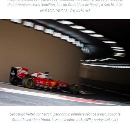
du britannique Lewis Hamilton, lors du Grand Prix de Russie, à Sotchi, le 30
avril 2017. (AFP / Andrej Isakovic)
Sebastian Vettel, sur Ferrari, pendant la première séance d'essais pour le
Grand Prix d'Abou Dhabi, le 25 novembre 2016. (AFP / Andrej Isakovic)