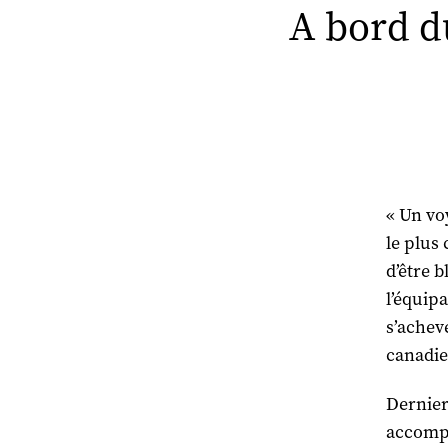
A bord du
« Un vo
le plus 
d’être b
l’équip
s’achev
canadien
Dernier
accomp