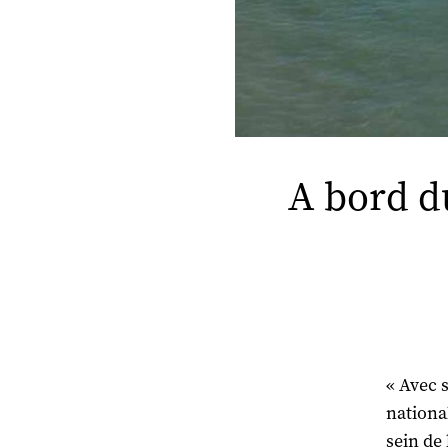
A bord du
« Avec 
nationa
sein de