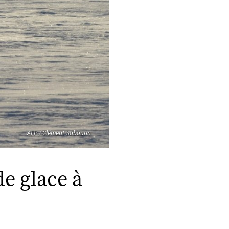
AFP / Clément Sabourin
de glace à