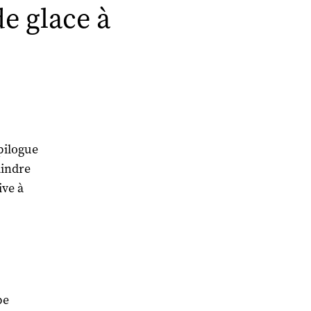
de glace à
pilogue
aindre
ive à
pe