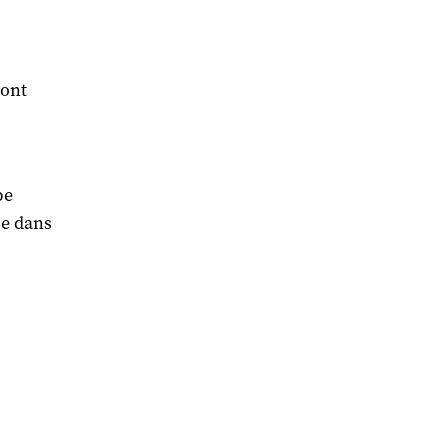
 ont
pe
ue dans