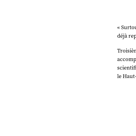
« Surtou
déjà re
Troisiè
accomp
scienti
le Haut