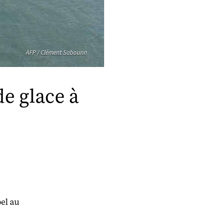
AFP / Clément Sabourin
de glace à
el au