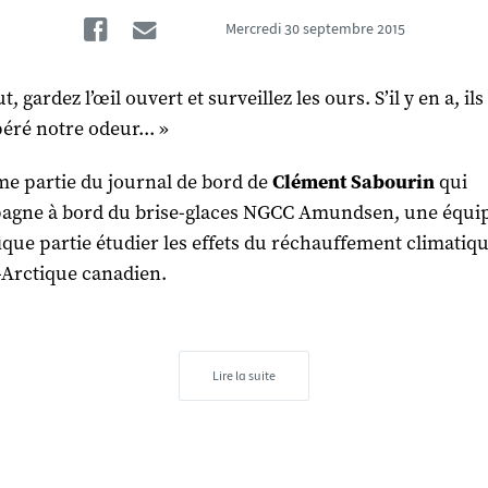
Facebook
Email
Mercredi
30 septembre 2015
t, gardez l’œil ouvert et surveillez les ours. S’il y en a, ils
péré notre odeur... »
me partie du journal de bord de
Clément Sabourin
qui
agne à bord du brise-glaces NGCC Amundsen, une équi
fique partie étudier les effets du réchauffement climatiq
-Arctique canadien.
Lire la suite