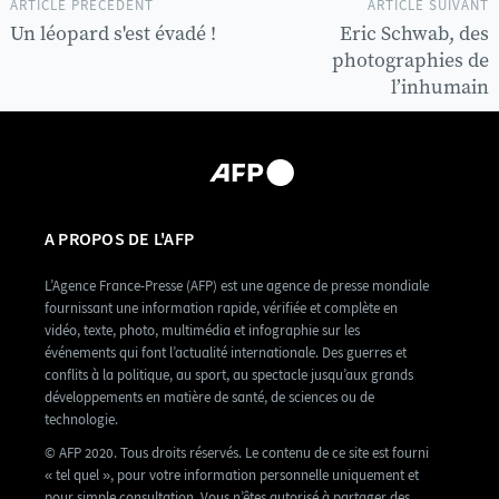
ARTICLE PRÉCÉDENT
ARTICLE SUIVANT
Un léopard s'est évadé !
Eric Schwab, des
photographies de
l’inhumain
A PROPOS DE L'AFP
L’Agence France-Presse (AFP) est une agence de presse mondiale
fournissant une information rapide, vérifiée et complète en
vidéo, texte, photo, multimédia et infographie sur les
événements qui font l’actualité internationale. Des guerres et
conflits à la politique, au sport, au spectacle jusqu’aux grands
développements en matière de santé, de sciences ou de
technologie.
© AFP 2020. Tous droits réservés. Le contenu de ce site est fourni
« tel quel », pour votre information personnelle uniquement et
pour simple consultation. Vous n’êtes autorisé à partager des