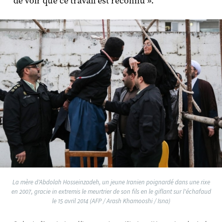
de voir que ce travail est reconnu ».
La mère d'Abdolah Hosseinzadeh, un jeune Iranien poignardé dans une rixe
en 2007, gracie in extremis le meurtrier de son fils en le giflant sur l'échafaud
le 15 avril 2014 (AFP / Arash Khamooshi / Isna)