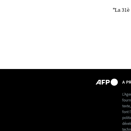
"La 31è 
A P
L’Age
fourn
texte
font l
polit
dével
techn