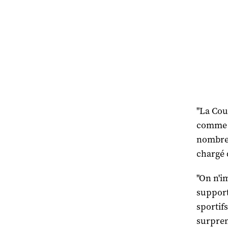
"La Cou
comme l
nombreu
chargé 
"On n'i
support
sportif
surpren