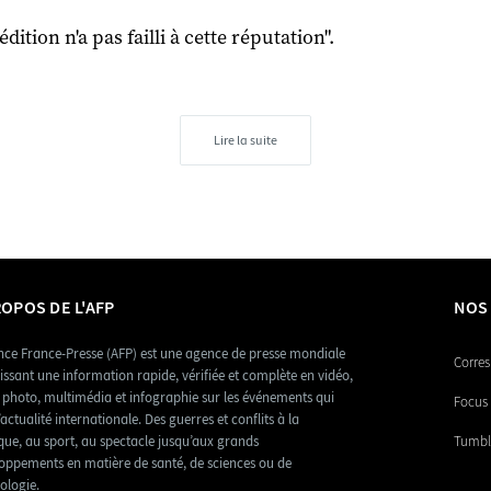
édition n'a pas failli à cette réputation".
Lire la suite
ROPOS DE L'AFP
NOS
nce France-Presse (AFP) est une agence de presse mondiale
Corres
issant une information rapide, vérifiée et complète en vidéo,
, photo, multimédia et infographie sur les événements qui
Focus 
’actualité internationale. Des guerres et conflits à la
ique, au sport, au spectacle jusqu’aux grands
Tumbl
oppements en matière de santé, de sciences ou de
ologie.