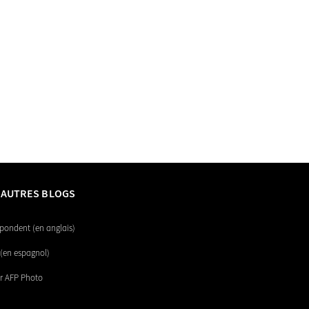
 AUTRES BLOGS
pondent (en anglais)
(en espagnol)
r AFP Photo