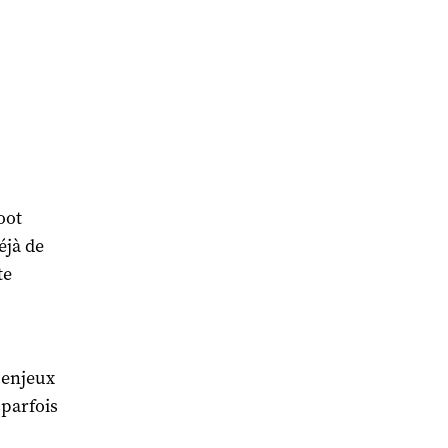
oot
éjà de
te
, enjeux
 parfois