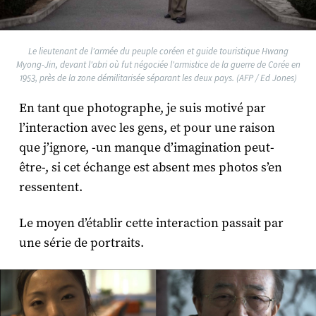
Le lieutenant de l'armée du peuple coréen et guide touristique Hwang
Myong-Jin, devant l'abri où fut négociée l'armistice de la guerre de Corée en
1953, près de la zone démilitarisée séparant les deux pays. (AFP / Ed Jones)
En tant que photographe, je suis motivé par
l’interaction avec les gens, et pour une raison
que j’ignore, -un manque d’imagination peut-
être-, si cet échange est absent mes photos s’en
ressentent.
Le moyen d’établir cette interaction passait par
une série de portraits.