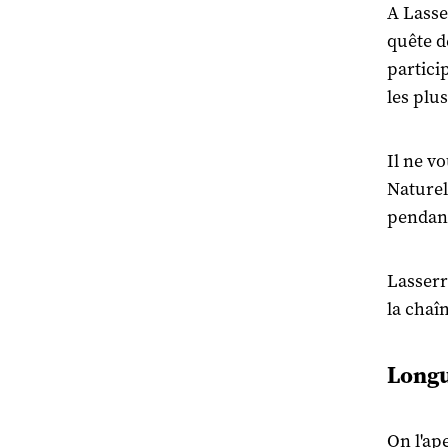
A Lasse
quête d
particip
les plus
Il ne vo
Naturel
pendant
Lasserr
la chaî
Longu
On l'ap