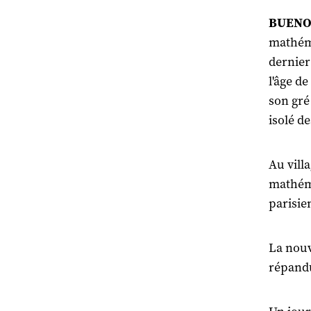
BUENOS
mathéma
dernier
l'âge de
son gré
isolé d
Au vill
mathéma
parisie
La nouv
répandu