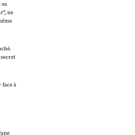
 sa
r", ne
, même
nché.
 secret
 face à
d’une