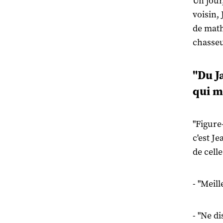
Un jour
voisin,
de math
chasseu
"Du Ja
qui me
"Figure-
c'est J
de cell
- "Meill
- "Ne d