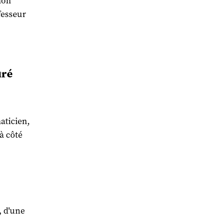
mon
fesseur
uré
maticien,
à côté
, d'une