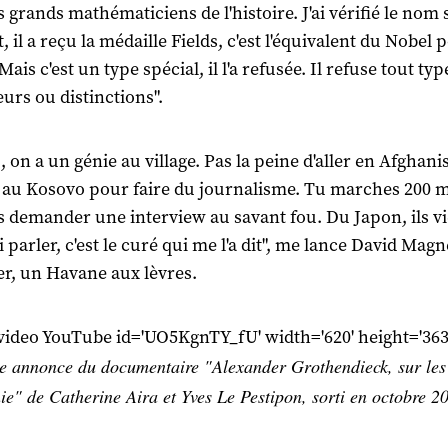
s grands mathématiciens de l'histoire. J'ai vérifié le nom 
, il a reçu la médaille Fields, c'est l'équivalent du Nobel 
ais c'est un type spécial, il l'a refusée. Il refuse tout typ
urs ou distinctions".
, on a un génie au village. Pas la peine d'aller en Afghani
 au Kosovo pour faire du journalisme. Tu marches 200 m
as demander une interview au savant fou. Du Japon, ils v
 parler, c'est le curé qui me l'a dit", me lance David Magne
r, un Havane aux lèvres.
:video YouTube id='UO5KgnTY_fU' width='620' height='363'
e annonce du documentaire "Alexander Grothendieck, sur les
ie" de Catherine Aira et Yves Le Pestipon, sorti en octobre 2