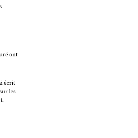
s
curé ont
i écrit
sur les
i.
a