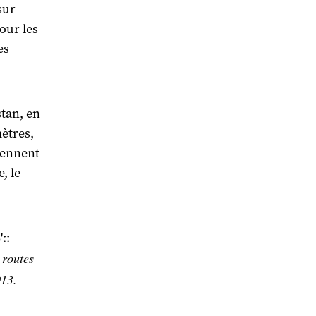
sur
pour les
es
stan, en
ètres,
iennent
, le
::
 routes
013.