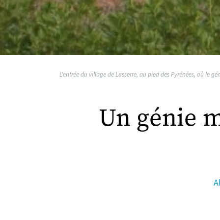
L'entrée du village de Lasserre, au pied des Pyrénées, où le g
Un génie m
A