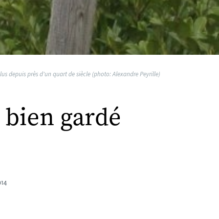
us depuis près d'un quart de siècle (photo: Alexandre Peyrille)
 bien gardé
014