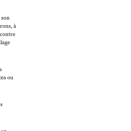
 son
irons, à
 contre
llage
a
ins ou
rs