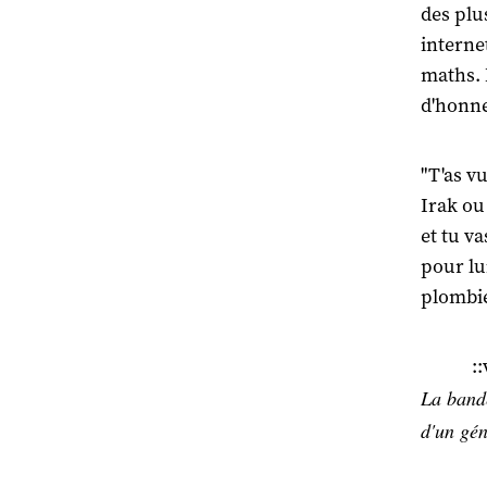
des plu
internet
maths. M
d'honne
"T'as vu
Irak ou
et tu v
pour lui
plombie
:
La band
d'un gén