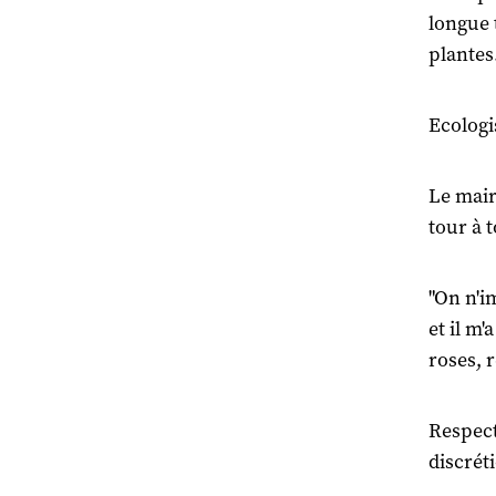
longue 
plantes
Ecologi
Le mair
tour à t
"On n'im
et il m'
roses, 
Respect
discréti