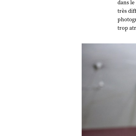
dans le 
très di
photogr
trop at