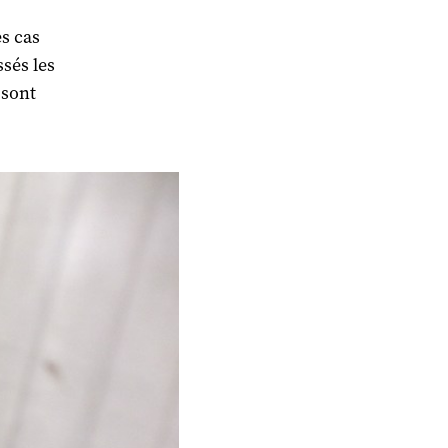
es cas
ssés les
 sont