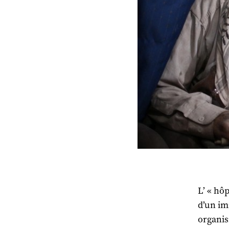
L’ « hôp
d’un im
organis