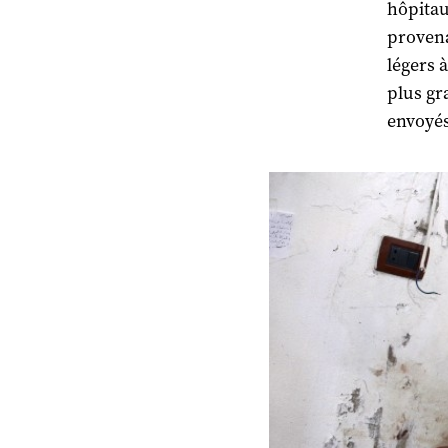
hôpitau
provenan
légers 
plus gr
envoyés