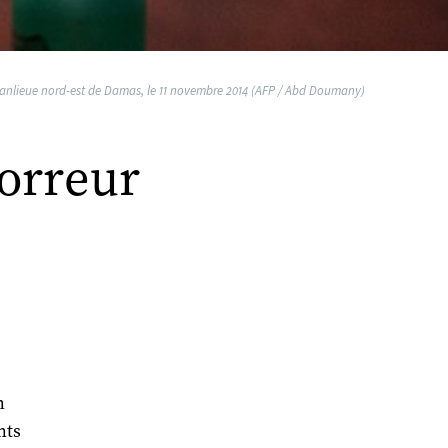
a banlieue nord-est de Damas, le 11 novembre 2014 (AFP / Abd Doumany)
horreur
n
nts