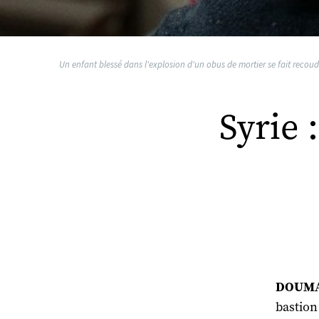
Un enfant blessé dans l'explosion d'un obus de mortier se fait recou
Syrie 
DOUMA 
bastion 