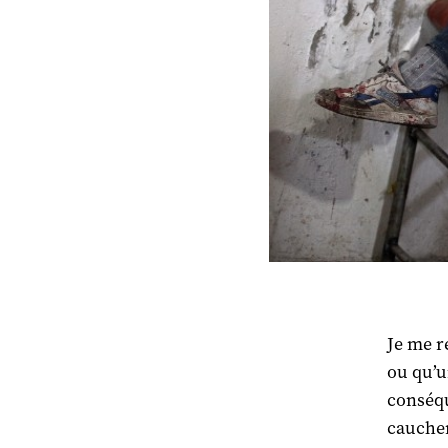
Je me r
ou qu’u
conséqu
cauchem