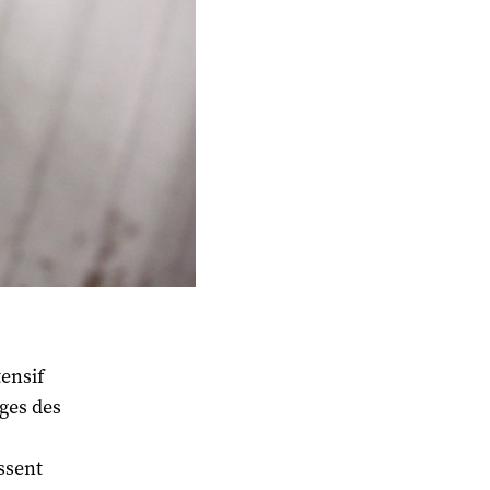
ensif
ges des
ssent