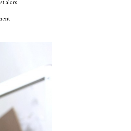
st alors
iment