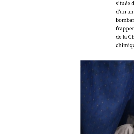
située 
d’un an
bombard
frappen
de la G
chimiqu