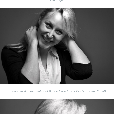
Joël Saget)
La députée du Front national Marion Maréchal-Le Pen (AFP / Joël Saget)