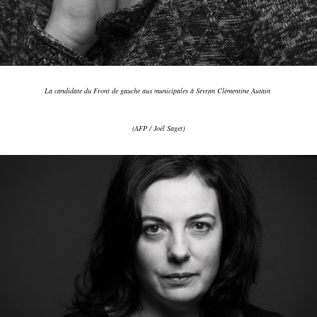
La candidate du Front de gauche aux municipales à Sevran Clémentine Autain
(AFP / Joël Saget)