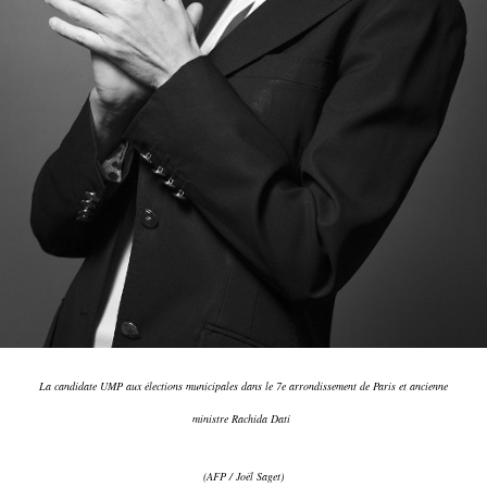
La candidate UMP aux élections municipales dans le 7e arrondissement de Paris et ancienne
ministre Rachida Dati
(AFP / Joël Saget)