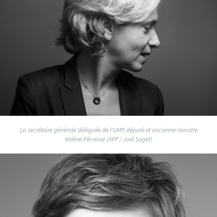
La secrétaire générale déléguée de l'UMP, député et ancienne ministre
Valérie Pécresse (AFP / Joël Saget)