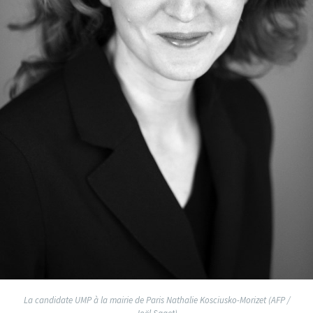
La candidate UMP à la mairie de Paris Nathalie Kosciusko-Morizet (AFP /