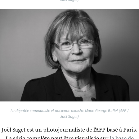
La députée communiste et ancienne ministre Marie-George Buffet (AFP /
Joël Saget)
Joël Saget est un photojournaliste de l'AFP basé à Paris.
La série complète peut être visualisée sur
la base de