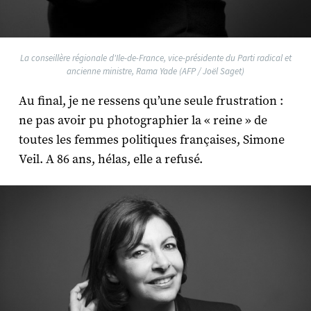
La conseillère régionale d'Ile-de-France, vice-présidente du Parti radical et
ancienne ministre, Rama Yade (AFP / Joël Saget)
Au final, je ne ressens qu’une seule frustration :
ne pas avoir pu photographier la « reine » de
toutes les femmes politiques françaises, Simone
Veil. A 86 ans, hélas, elle a refusé.