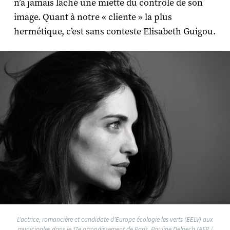
n’a jamais lâché une miette du contrôle de son
image. Quant à notre « cliente » la plus
hermétique, c’est sans conteste Elisabeth Guigou.
L'actrice, romancière et candidate d'Europe écologie les verts (EELV) aux
municipales dans le 17e arrondissement de Paris, Pauline Delpech (AFP /