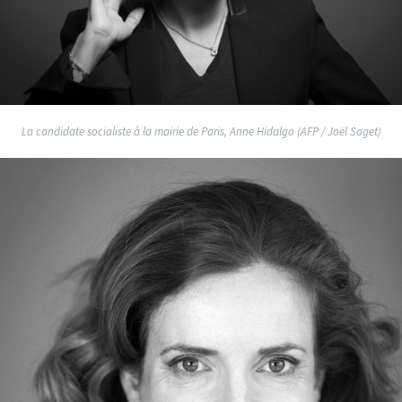
La candidate socialiste à la mairie de Paris, Anne Hidalgo (AFP / Joël Saget)