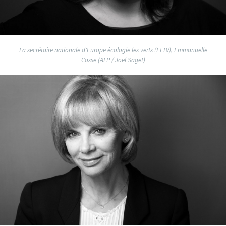
La secrétaire nationale d'Europe écologie les verts (EELV), Emmanuelle
Cosse (AFP / Joël Saget)