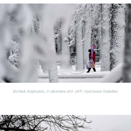
Bichkek, Kirghizstan, 27 décembre 2017. (AFP / Vyacheslav Oseledko)