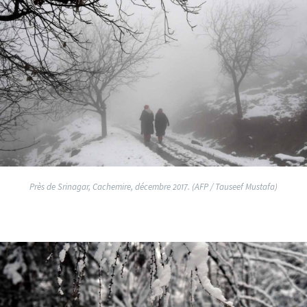
Près de Srinagar, Cachemire, décembre 2017. (AFP / Tauseef Mustafa)