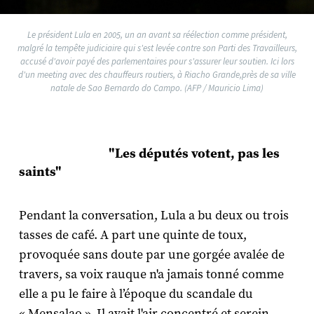
Le président Lula en 2005, un an avant sa réélection comme président,
malgré la tempête judiciaire qui s'est levée contre son Parti des Travailleurs,
accusé d'avoir payé des parlementaires pour s'assurer leur soutien. Ici lors
d'un meeting avec des chauffeurs routiers, à Riacho Grande,près de sa ville
natale de Sao Bernardo do Campo. (AFP / Mauricio Lima)
"Les députés votent, pas les
saints"
Pendant la conversation, Lula a bu deux ou trois
tasses de café. A part une quinte de toux,
provoquée sans doute par une gorgée avalée de
travers, sa voix rauque n'a jamais tonné comme
elle a pu le faire à l’époque du scandale du
« Mensalao ». Il avait l'air concentré et serein,