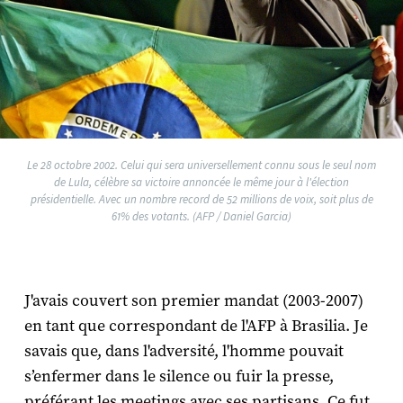
Le 28 octobre 2002. Celui qui sera universellement connu sous le seul nom
de Lula, célèbre sa victoire annoncée le même jour à l'élection
présidentielle. Avec un nombre record de 52 millions de voix, soit plus de
61% des votants. (AFP / Daniel Garcia)
J'avais couvert son premier mandat (2003-2007)
en tant que correspondant de l'AFP à Brasilia. Je
savais que, dans l'adversité, l'homme pouvait
s’enfermer dans le silence ou fuir la presse,
préférant les meetings avec ses partisans. Ce fut