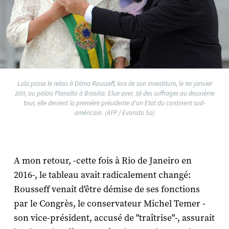
Lula passe le relais à Dilma Rousseff, lors de son investiture, le 1er janvier
2011, au palais Planalto à Brasilia. Elue avec 56 des suffrages au deuxième
tour, elle devient la première présidente d'un Etat du continent sud-
américain. (AFP / Evaristo Sa)
A mon retour, -cette fois à Rio de Janeiro en
2016-, le tableau avait radicalement changé:
Rousseff venait d'être démise de ses fonctions
par le Congrès, le conservateur Michel Temer -
son vice-président, accusé de "traîtrise"-, assurait