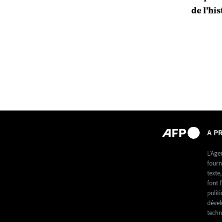
de l'hi
A P
L’Age
fourn
texte
font l
polit
dével
techn