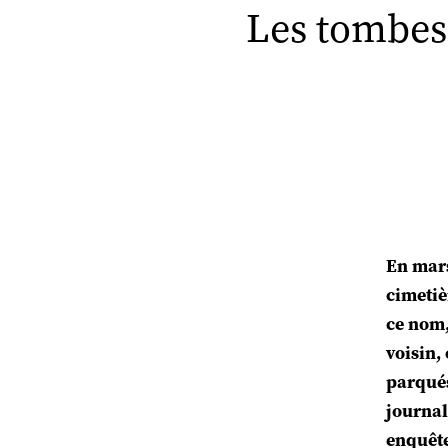
Les tombes 
En mars
cimetiè
ce nom,
voisin,
parqués
journal
enquête