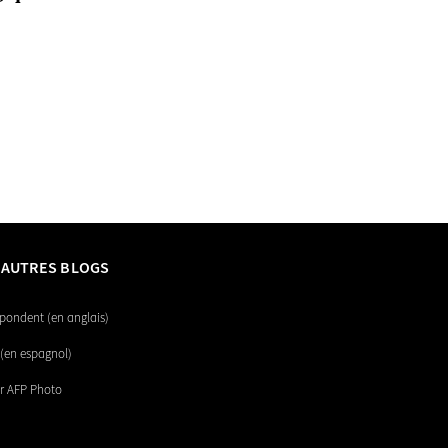
 AUTRES BLOGS
pondent (en anglais)
(en espagnol)
r AFP Photo