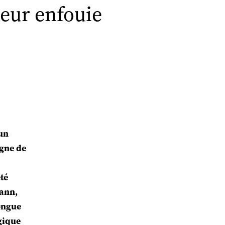
leur enfouie
un
igne de
p
té
mann,
longue
gique