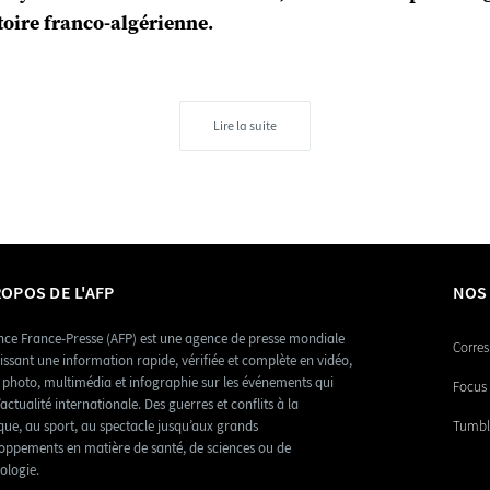
stoire franco-algérienne.
Lire la suite
ROPOS DE L'AFP
NOS
nce France-Presse (AFP) est une agence de presse mondiale
Corres
issant une information rapide, vérifiée et complète en vidéo,
, photo, multimédia et infographie sur les événements qui
Focus 
’actualité internationale. Des guerres et conflits à la
ique, au sport, au spectacle jusqu’aux grands
Tumbl
oppements en matière de santé, de sciences ou de
ologie.